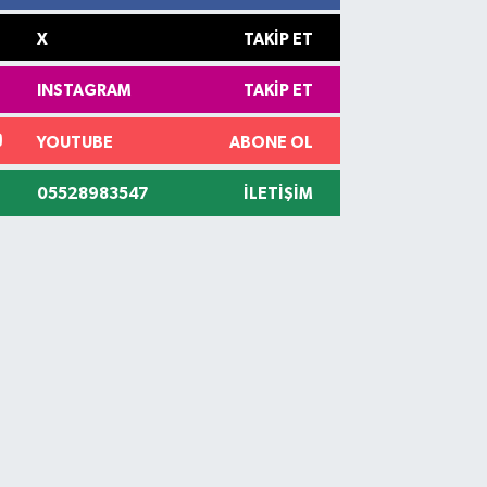
X
TAKIP ET
INSTAGRAM
TAKIP ET
YOUTUBE
ABONE OL
05528983547
İLETIŞIM