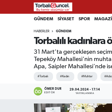
İzmir Nöbetçi Eczaneler
GÜNDEM
SİYASET
SPOR
MAGAZ
HABERLER
GÜNDEM
İzmir Hava Durumu
Torbalılı kadınlara
İzmir Namaz Vakitleri
31 Mart’ta gerçekleşen seçi
İzmir Trafik Yoğunluk Haritası
Tepeköy Mahallesi’nin muhtar
Apa, Saipler Mahallesi’nde i
Süper Lig Puan Durumu ve Fikstür
#Torbalı
#Kadın
#Muhtar
#Ada
Tüm Manşetler
ÖMER DUR
29.04.2024 - 17:14
EDITÖR
YAYINLANMA
Son Dakika Haberleri
Haber Arşivi