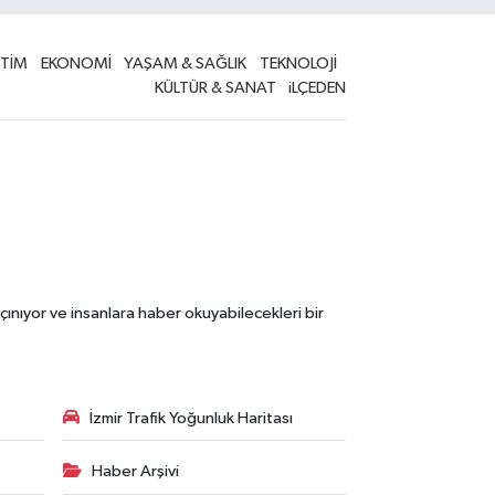
İTİM
EKONOMİ
YAŞAM & SAĞLIK
TEKNOLOJİ
KÜLTÜR & SANAT
iLÇEDEN
çınıyor ve insanlara haber okuyabilecekleri bir
İzmir Trafik Yoğunluk Haritası
Haber Arşivi