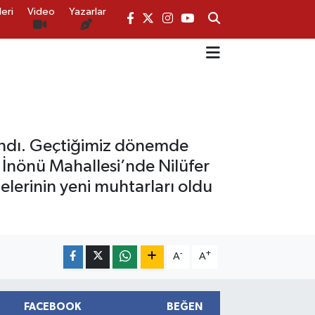
eri
Video
Yazarlar
andı. Geçtiğimiz dönemde
 İnönü Mahallesi’nde Nilüfer
lerinin yeni muhtarları oldu
-
+
A
A
FACEBOOK
BEĞEN