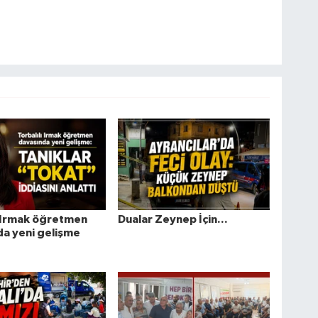
ı Irmak öğretmen
Dualar Zeynep İçin...
a yeni gelişme