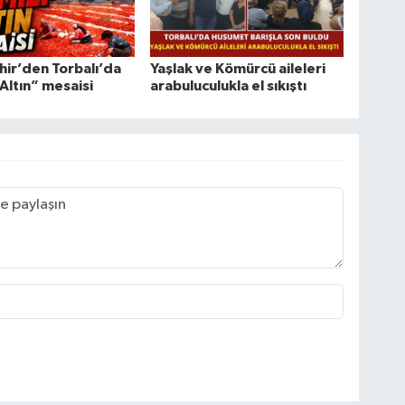
ir’den Torbalı’da
Yaşlak ve Kömürcü aileleri
 Altın” mesaisi
arabuluculukla el sıkıştı