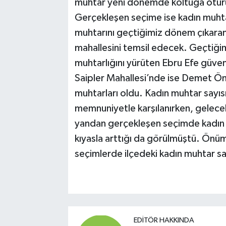
muhtar yeni dönemde koltuğa oturu
Gerçekleşen seçime ise kadın muhtar
muhtarını geçtiğimiz dönem çıkara
mahallesini temsil edecek. Geçtiğ
muhtarlığını yürüten Ebru Efe güven
Saipler Mahallesi’nde ise Demet Önc
muhtarları oldu. Kadın muhtar sayıs
memnuniyetle karşılanırken, gelece
yandan gerçekleşen seçimde kadın 
kıyasla arttığı da görülmüştü. Önü
seçimlerde ilçedeki kadın muhtar sa
EDITÖR HAKKINDA