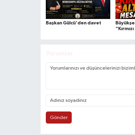
Başkan Gülcü'den davet
Büyükşeh
“Kırmızı
Yorumlar
Gönder