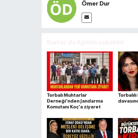
Ömer Dur
Bunlar da ilginizi çekebilir
Torbalı Muhtarlar
Torbalıl
Derneği’nden Jandarma
davasınd
Komutanı Koç’a ziyaret