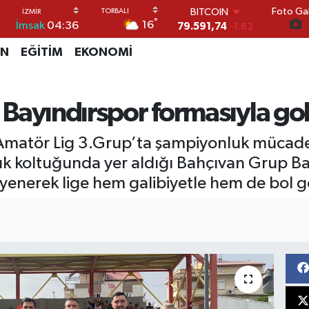
Foto Gal
DOLAR
°
16
İmsak
04:36
45,43620
0.02
EURO
İN
EĞİTİM
EKONOMİ
53,38690
0.19
STERLİN
61,60380
0.18
G.ALTIN
rı Bayındırspor formasıyla go
6862,09000
0.19
BİST100
 Amatör Lig 3.Grup’ta şampiyonluk mücadele
14.598,00
0
BITCOIN
k koltuğunda yer aldığı Bahçıvan Grup Ba
79.591,74
-1.82
 yenerek lige hem galibiyetle hem de bol g