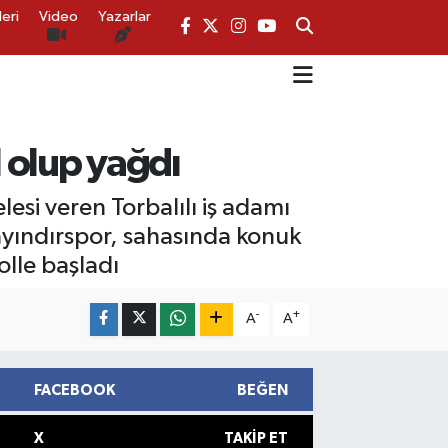
eri
Video
Yazarlar
l olup yağdı
si veren Torbalılı iş adamı
yındırspor, sahasında konuk
olle başladı
-
+
A
A
FACEBOOK
BEĞEN
X
TAKIP ET