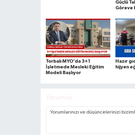
Güçlü Ta
Göreve 
Torbalı MYO’da 3+1
Hazır gı
İşletmede Mesleki Eğitim
hijyen e
Modeli Başlıyor
Yorumlar