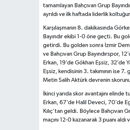
tamamlayan Bahçıvan Grup Bayındır
ayrıldı ve ilk haftada liderlik koltuğu
Karşılaşmanın 8. dakikasında Görkem
Bayındır ekibi 1-0 öne geçti. Bu go
getirdi. Bu golden sonra İzmir Dem
ve Bahçıvan Grup Bayındırspor, 12
Erkan, 19’de Gökhan Eşsiz, 32’de Y
Eşsiz, kendisinin 3. takımının ise 7
Metin Salih Aktürk devrenin skorunu
İkinci yarıda skor avantajını elind
Erkan, 67’de Halil Deveci, 70’de E
Kılıç’tan geldi. Böylece Bahçıvan 
maçını 12-0 kazanarak 3 puanı aldı v