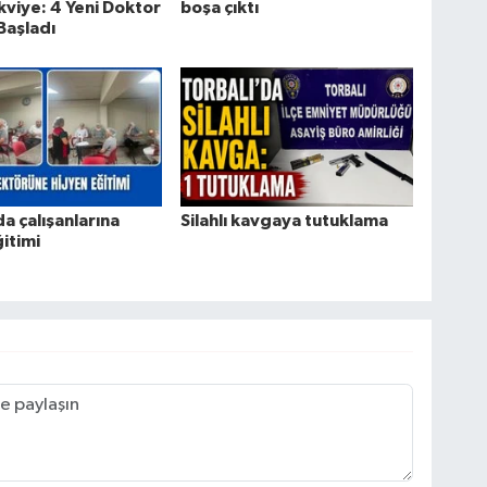
kviye: 4 Yeni Doktor
boşa çıktı
Başladı
da çalışanlarına
Silahlı kavgaya tutuklama
ğitimi