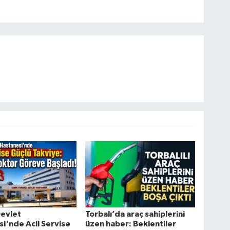
Devlet
Torbalı’da araç sahiplerini
i'nde Acil Servise
üzen haber: Beklentiler