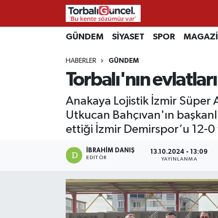
İzmir Nöbetçi Eczaneler
GÜNDEM
SİYASET
SPOR
MAGAZ
HABERLER
GÜNDEM
İzmir Hava Durumu
Torbalı'nın evlatla
İzmir Namaz Vakitleri
Anakaya Lojistik İzmir Süper
İzmir Trafik Yoğunluk Haritası
Utkucan Bahçıvan'ın başkanlı
ettiği İzmir Demirspor’u 12-0
Süper Lig Puan Durumu ve Fikstür
İBRAHIM DANIŞ
13.10.2024 - 13:09
EDITÖR
YAYINLANMA
Tüm Manşetler
Son Dakika Haberleri
Haber Arşivi