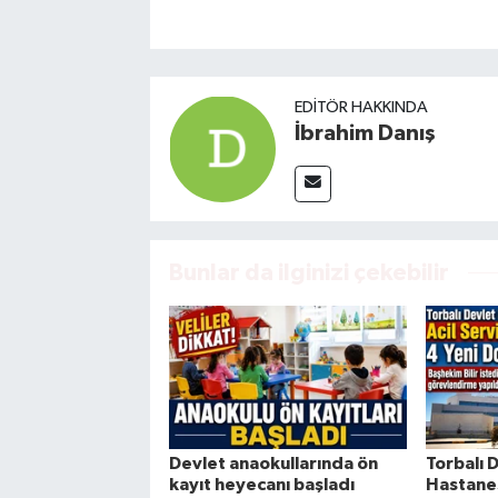
EDITÖR HAKKINDA
İbrahim Danış
Bunlar da ilginizi çekebilir
Devlet anaokullarında ön
Torbalı 
kayıt heyecanı başladı
Hastanes