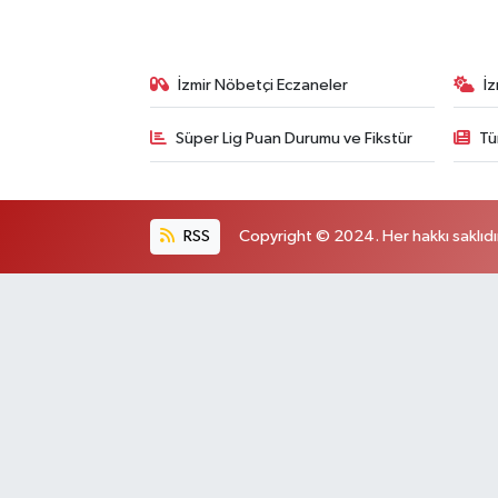
İzmir Nöbetçi Eczaneler
İ
Süper Lig Puan Durumu ve Fikstür
Tü
RSS
Copyright © 2024. Her hakkı saklıdı