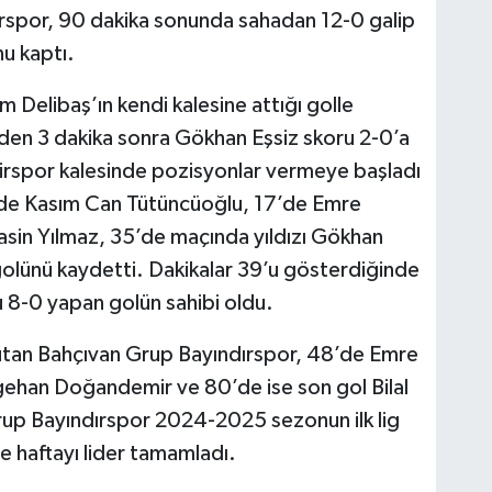
spor, 90 dakika sonunda sahadan 12-0 galip
nu kaptı.
 Delibaş’ın kendi kalesine attığı golle
lden 3 dakika sonra Gökhan Eşsiz skoru 2-0’a
irspor kalesinde pozisyonlar vermeye başladı
’de Kasım Can Tütüncüoğlu, 17’de Emre
asin Yılmaz, 35’de maçında yıldızı Gökhan
. golünü kaydetti. Dakikalar 39’u gösterdiğinde
 8-0 yapan golün sahibi oldu.
e tutan Bahçıvan Grup Bayındırspor, 48’de Emre
gehan Doğandemir ve 80’de ise son gol Bilal
Grup Bayındırspor 2024-2025 sezonun ilk lig
e haftayı lider tamamladı.