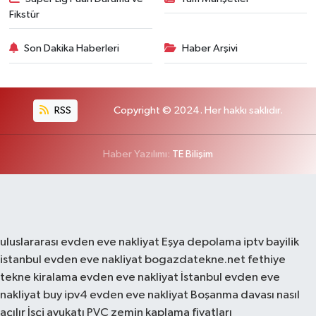
Fikstür
Son Dakika Haberleri
Haber Arşivi
RSS
Copyright © 2024. Her hakkı saklıdır.
Haber Yazılımı:
TE Bilişim
uluslararası evden eve nakliyat
Eşya depolama
iptv bayilik
istanbul evden eve nakliyat
bogazdatekne.net
fethiye
tekne kiralama
evden eve nakliyat
İstanbul evden eve
nakliyat
buy ipv4
evden eve nakliyat
Boşanma davası nasıl
açılır
İşçi avukatı
PVC zemin kaplama fiyatları