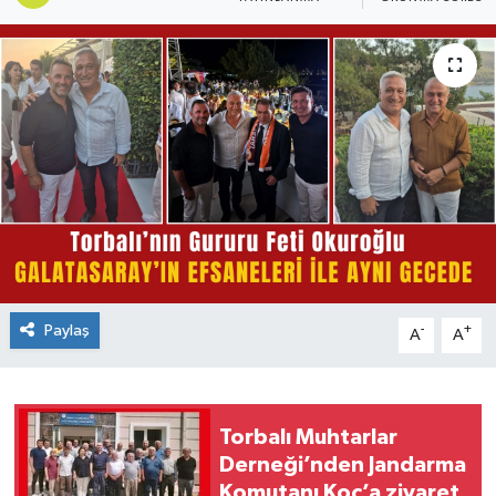
Paylaş
-
+
A
A
Torbalı Muhtarlar
Derneği’nden Jandarma
Komutanı Koç’a ziyaret