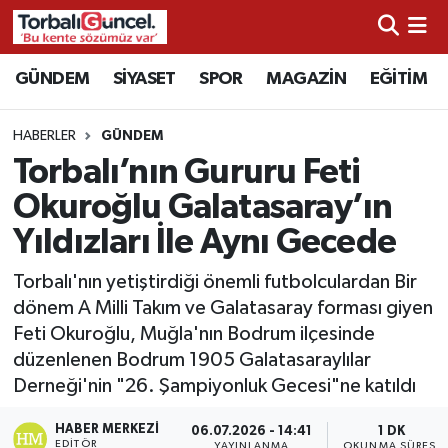
İzmir Nöbetçi Eczaneler
GÜNDEM
SİYASET
SPOR
MAGAZİN
EĞİTİM
İzmir Hava Durumu
HABERLER
GÜNDEM
Torbalı’nın Gururu Feti
İzmir Namaz Vakitleri
Okuroğlu Galatasaray’ın
İzmir Trafik Yoğunluk Haritası
Yıldızları İle Aynı Gecede
Süper Lig Puan Durumu ve Fikstür
Torbalı'nın yetiştirdiği önemli futbolculardan Bir
dönem A Milli Takım ve Galatasaray forması giyen
Tüm Manşetler
Feti Okuroğlu, Muğla'nın Bodrum ilçesinde
düzenlenen Bodrum 1905 Galatasaraylılar
Son Dakika Haberleri
Derneği'nin "26. Şampiyonluk Gecesi"ne katıldı
HABER MERKEZI
Haber Arşivi
06.07.2026 - 14:41
1 DK
EDITÖR
YAYINLANMA
OKUNMA SÜRESI