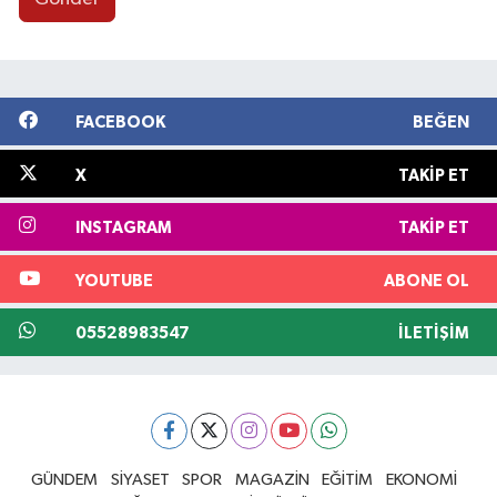
FACEBOOK
BEĞEN
X
TAKIP ET
INSTAGRAM
TAKIP ET
YOUTUBE
ABONE OL
05528983547
İLETIŞIM
GÜNDEM
SİYASET
SPOR
MAGAZİN
EĞİTİM
EKONOMİ