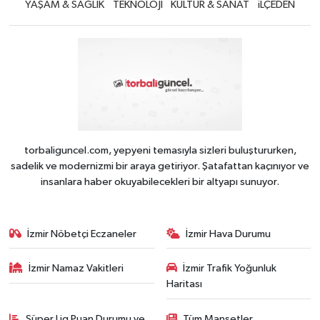
YAŞAM & SAĞLIK
TEKNOLOJİ
KÜLTÜR & SANAT
iLÇEDEN
torbaliguncel.com, yepyeni temasıyla sizleri buluştururken,
sadelik ve modernizmi bir araya getiriyor. Şatafattan kaçınıyor ve
insanlara haber okuyabilecekleri bir altyapı sunuyor.
İzmir Nöbetçi Eczaneler
İzmir Hava Durumu
İzmir Namaz Vakitleri
İzmir Trafik Yoğunluk
Haritası
Süper Lig Puan Durumu ve
Tüm Manşetler