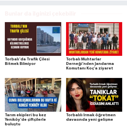
Bunlar da ilginizi çekebilir
Torbalı'da Trafik Çilesi
Torbalı Muhtarlar
Bitmek Bilmiyor
Derneği’nden Jandarma
Komutanı Koç’a ziyaret
Tarım ekipleri bu kez
Torbalılı Irmak öğretmen
Yeniköy’de çiftçilerle
davasında yeni gelişme
buluştu