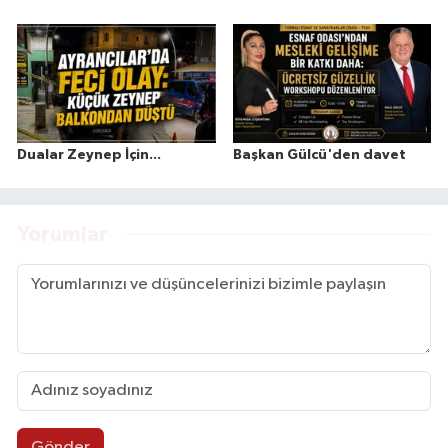
Dualar Zeynep İçin...
Başkan Gülcü'den davet
Yorumlar
Gönder