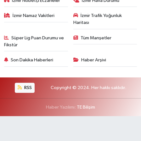
İzmir Nöbetçi Eczaneler
İzmir Hava Durumu
İzmir Namaz Vakitleri
İzmir Trafik Yoğunluk
Haritası
Süper Lig Puan Durumu ve
Tüm Manşetler
Fikstür
Son Dakika Haberleri
Haber Arşivi
RSS
Copyright © 2024. Her hakkı saklıdır.
Haber Yazılımı:
TE Bilişim