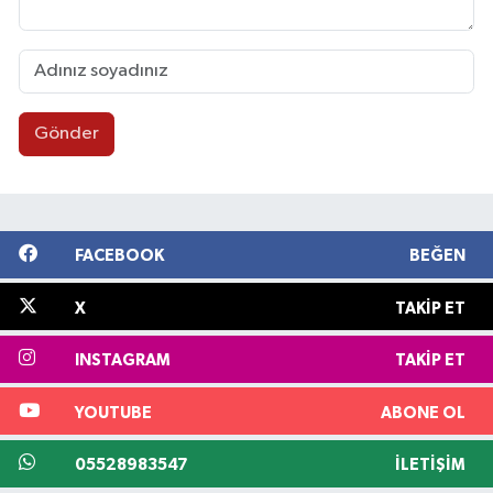
Gönder
FACEBOOK
BEĞEN
X
TAKIP ET
INSTAGRAM
TAKIP ET
YOUTUBE
ABONE OL
05528983547
İLETIŞIM