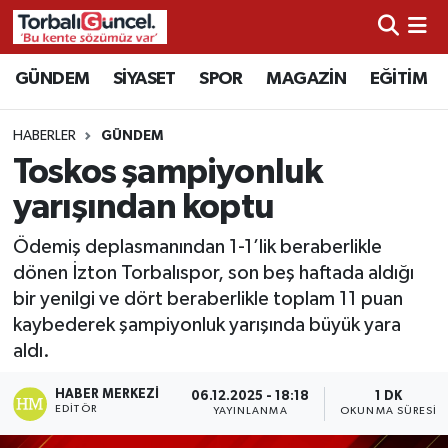
İzmir Nöbetçi Eczaneler
GÜNDEM
SİYASET
SPOR
MAGAZİN
EĞİTİM
İzmir Hava Durumu
HABERLER
GÜNDEM
Toskos şampiyonluk
İzmir Namaz Vakitleri
yarışından koptu
İzmir Trafik Yoğunluk Haritası
Ödemiş deplasmanından 1-1’lik beraberlikle
dönen İzton Torbalıspor, son beş haftada aldığı
Süper Lig Puan Durumu ve Fikstür
bir yenilgi ve dört beraberlikle toplam 11 puan
kaybederek şampiyonluk yarışında büyük yara
Tüm Manşetler
aldı.
Son Dakika Haberleri
HABER MERKEZI
06.12.2025 - 18:18
1 DK
EDITÖR
YAYINLANMA
OKUNMA SÜRESI
Haber Arşivi