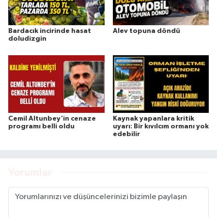
Bardacık incirinde hasat
Alev topuna döndü
doludizgin
Cemil Altunbey'in cenaze
Kaynak yapanlara kritik
programı belli oldu
uyarı: Bir kıvılcım ormanı yok
edebilir
Yorumlar