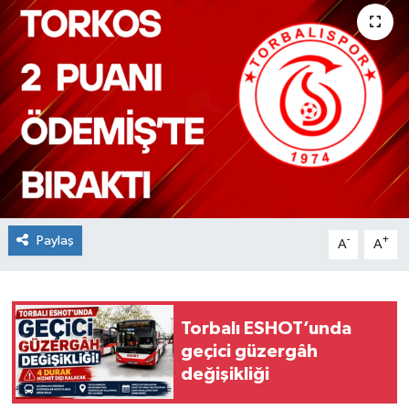
Paylaş
-
+
A
A
Torbalı ESHOT’unda
geçici güzergâh
değişikliği