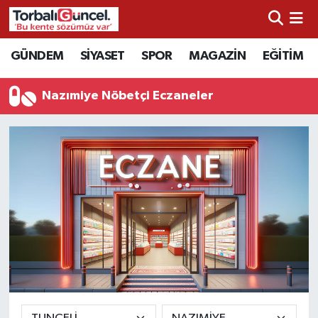
İzmir Nöbetçi Eczaneler
GÜNDEM
SİYASET
SPOR
MAGAZİN
EĞİTİM
İzmir Hava Durumu
Nazımiye Nöbetçi Eczaneler
İzmir Namaz Vakitleri
İzmir Trafik Yoğunluk Haritası
Süper Lig Puan Durumu ve Fikstür
Tüm Manşetler
Son Dakika Haberleri
Haber Arşivi