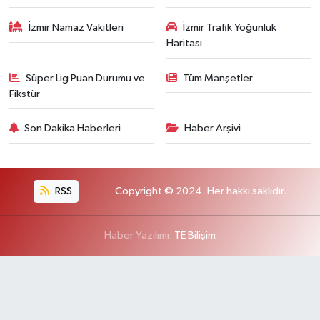
İzmir Namaz Vakitleri
İzmir Trafik Yoğunluk
Haritası
Süper Lig Puan Durumu ve
Tüm Manşetler
Fikstür
Son Dakika Haberleri
Haber Arşivi
RSS
Copyright © 2024. Her hakkı saklıdır.
Haber Yazılımı:
TE Bilişim