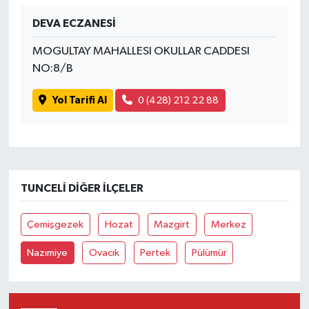
DEVA ECZANESİ
MOGULTAY MAHALLESI OKULLAR CADDESI
NO:8/B
Yol Tarifi Al
0 (428) 212 22 88
TUNCELI DIĞER İLÇELER
Çemişgezek
Hozat
Mazgirt
Merkez
Nazımiye
Ovacık
Pertek
Pülümür