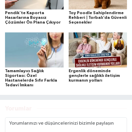
Pendik’te Kaporta
Toy Poodle Sahiplendirme
Hasarlarına Boyasız
Rehberi | Torbalı’da Güvenli
Çözümler Ön Plana Çıkıyor
Seçenekler
Tamamlayıcı Sağlık
Ergenlik döneminde
Sigortası: Özel
gençlerle sağlıklı iletişim
Hastanelerde Sıfır Farkla
kurmanın yolları
Tedavi İmkanı
Yorumlar