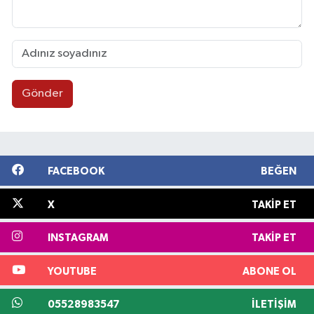
Gönder
FACEBOOK
BEĞEN
X
TAKIP ET
INSTAGRAM
TAKIP ET
YOUTUBE
ABONE OL
05528983547
İLETIŞIM