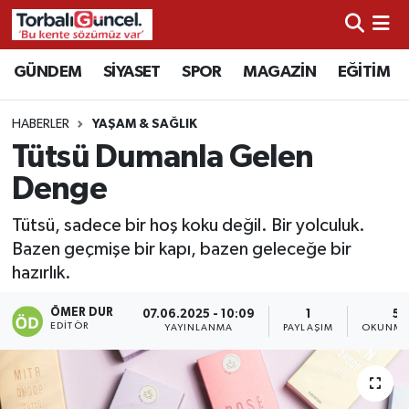
İzmir Nöbetçi Eczaneler
GÜNDEM
SİYASET
SPOR
MAGAZİN
EĞİTİM
İzmir Hava Durumu
HABERLER
YAŞAM & SAĞLIK
Tütsü Dumanla Gelen
İzmir Namaz Vakitleri
Denge
İzmir Trafik Yoğunluk Haritası
Tütsü, sadece bir hoş koku değil. Bir yolculuk.
Bazen geçmişe bir kapı, bazen geleceğe bir
Süper Lig Puan Durumu ve Fikstür
hazırlık.
Tüm Manşetler
ÖMER DUR
07.06.2025 - 10:09
1
5 
EDITÖR
YAYINLANMA
PAYLAŞIM
OKUNMA 
Son Dakika Haberleri
Haber Arşivi