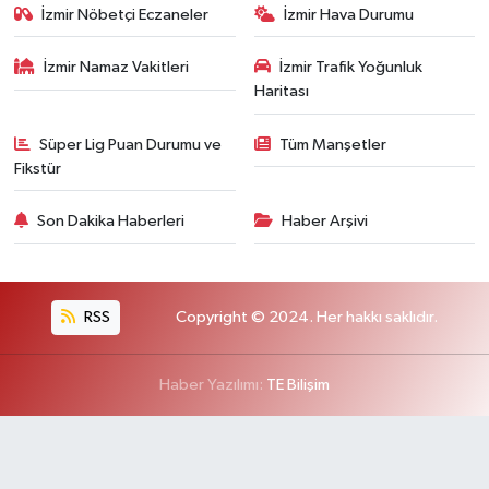
İzmir Nöbetçi Eczaneler
İzmir Hava Durumu
İzmir Namaz Vakitleri
İzmir Trafik Yoğunluk
Haritası
Süper Lig Puan Durumu ve
Tüm Manşetler
Fikstür
Son Dakika Haberleri
Haber Arşivi
RSS
Copyright © 2024. Her hakkı saklıdır.
Haber Yazılımı:
TE Bilişim