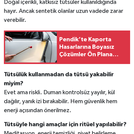
Doğal içerikli, katkısız tütsüler kullanıldığında
hayır. Ancak sentetik olanlar uzun vadede zarar
verebilir.
Pendik’te Kaporta
Hasarlarına Boyasız
Çözümler Ön Plana
Çıkıyor
Tütsülük kullanmadan da tütsü yakabilir
miyim?
Evet ama riskli. Duman kontrolsüz yayılır, kül
dağılır, yanık izi bırakabilir. Hem güvenlik hem
enerji açısından önerilmez.
Tütsüyle hangi amaçlar için ritüel yapılabilir?
Meditasyon, enerji temizliği, niyet belirleme,