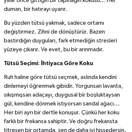
yıllar önce gittiğin bir tapınağın kokusu… Her
duman, bir hatırayı uyarır.
Bu yüzden tütsü yakmak, sadece ortamı
değiştirmez. Zihni de dönüştürür. Bazen
bastırdığın duyguları, fark etmediğin stresleri
yüzeye çıkarır. Ve evet, bu bir arınmadır.
Tütsü Seçimi: İhtiyaca Göre Koku
Ruh haline göre tütsü seçmek, aslında kendini
dinlemeyi öğrenmek gibidir. Yorgunsan lavanta,
sıkışmışsan adaçayı, duygusal bir boşluktaysan
gül, kendine dönmek istiyorsan sandal ağacı...
Her biri ayrı bir dertle konuşur. Çünkü her koku
farklı bir frekansa sahiptir. Ve doğru frekansta
titreşen bir ortamda, sen de daha iyi hissedersin.