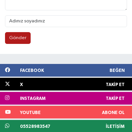
Gönder
FACEBOOK
BEĞEN
X
TAKIP ET
INSTAGRAM
TAKIP ET
YOUTUBE
ABONE OL
05528983547
İLETIŞIM