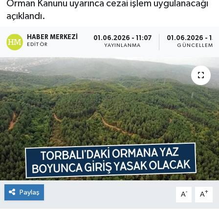
Orman Kanunu uyarınca cezai işlem uygulanacağı
açıklandı.
HABER MERKEZI
01.06.2026 - 11:07
01.06.2026 - 15
EDITÖR
YAYINLANMA
GÜNCELLEME
Paylaş
-
+
A
A