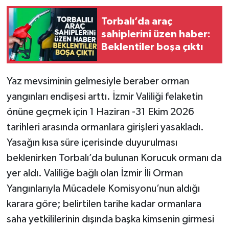
Torbalı’da araç
sahiplerini üzen haber:
Beklentiler boşa çıktı
Yaz mevsiminin gelmesiyle beraber orman
yangınları endişesi arttı. İzmir Valiliği felaketin
önüne geçmek için 1 Haziran -31 Ekim 2026
tarihleri arasında ormanlara girişleri yasakladı.
Yasağın kısa süre içerisinde duyurulması
beklenirken Torbalı’da bulunan Korucuk ormanı da
yer aldı. Valiliğe bağlı olan İzmir İli Orman
Yangınlarıyla Mücadele Komisyonu’nun aldığı
karara göre; belirtilen tarihe kadar ormanlara
saha yetkililerinin dışında başka kimsenin girmesi