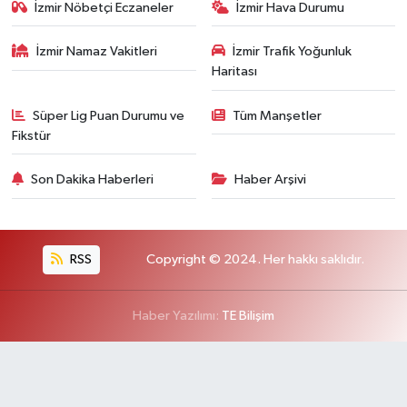
İzmir Nöbetçi Eczaneler
İzmir Hava Durumu
İzmir Namaz Vakitleri
İzmir Trafik Yoğunluk
Haritası
Süper Lig Puan Durumu ve
Tüm Manşetler
Fikstür
Son Dakika Haberleri
Haber Arşivi
RSS
Copyright © 2024. Her hakkı saklıdır.
Haber Yazılımı:
TE Bilişim