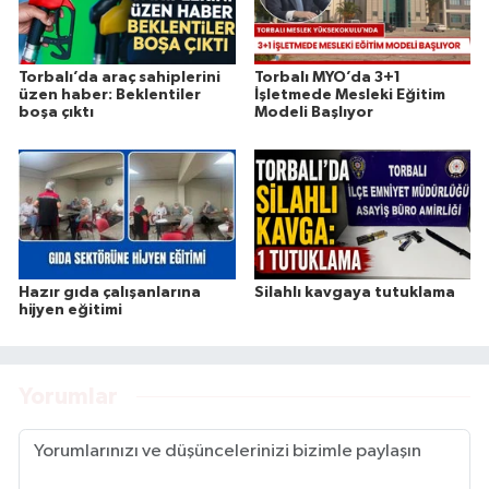
Torbalı’da araç sahiplerini
Torbalı MYO’da 3+1
üzen haber: Beklentiler
İşletmede Mesleki Eğitim
boşa çıktı
Modeli Başlıyor
Hazır gıda çalışanlarına
Silahlı kavgaya tutuklama
hijyen eğitimi
Yorumlar