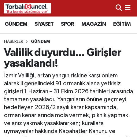
İzmir Nöbetçi Eczaneler
GÜNDEM
SİYASET
SPOR
MAGAZİN
EĞİTİM
İzmir Hava Durumu
HABERLER
GÜNDEM
Valilik duyurdu... Girişler
İzmir Namaz Vakitleri
yasaklandı!
İzmir Trafik Yoğunluk Haritası
İzmir Valiliği, artan yangın riskine karşı önlem
alarak il genelindeki 91 ormanlık alana yetkisiz
Süper Lig Puan Durumu ve Fikstür
girişleri 1 Haziran – 31 Ekim 2026 tarihleri arasında
tamamen yasakladı. Yangınların önüne geçmeyi
Tüm Manşetler
hedefleyen 2026/2 sayılı karar kapsamında,
orman kenarlarında mola vermek, piknik yapmak
Son Dakika Haberleri
ve anız yakmak yasaklanırken; kurallara
uymayanlar hakkında Kabahatler Kanunu ve
Haber Arşivi