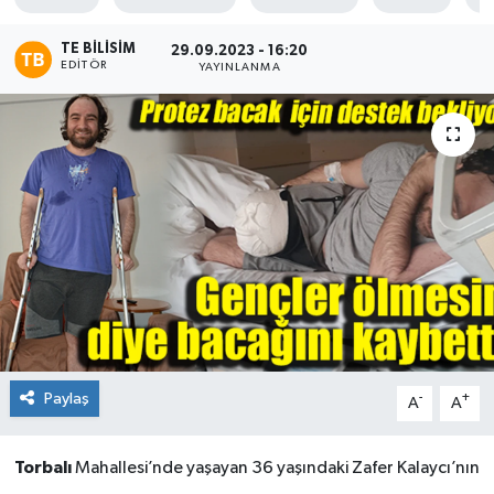
TE BILISIM
29.09.2023 - 16:20
EDITÖR
YAYINLANMA
Paylaş
-
+
A
A
Torbalı
Mahallesi’nde yaşayan 36 yaşındaki Zafer Kalaycı’nın