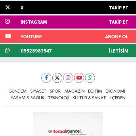
X
TAKIP ET
INSTAGRAM
TAKIP ET
YOUTUBE
ABONE OL
05528983547
İLETIŞIM
GÜNDEM
SİYASET
SPOR
MAGAZİN
EĞİTİM
EKONOMİ
YAŞAM & SAĞLIK
TEKNOLOJİ
KÜLTÜR & SANAT
iLÇEDEN