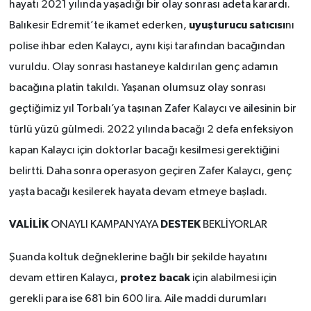
hayatı 2021 yılında yaşadığı bir olay sonrası adeta karardı.
uyuşturucu satıcısı
Balıkesir Edremit’te ikamet ederken,
nı
polise ihbar eden Kalaycı, aynı kişi tarafından bacağından
vuruldu. Olay sonrası hastaneye kaldırılan genç adamın
bacağına platin takıldı. Yaşanan olumsuz olay sonrası
geçtiğimiz yıl Torbalı’ya taşınan Zafer Kalaycı ve ailesinin bir
türlü yüzü gülmedi. 2022 yılında bacağı 2 defa enfeksiyon
kapan Kalaycı için doktorlar bacağı kesilmesi gerektiğini
belirtti. Daha sonra operasyon geçiren Zafer Kalaycı, genç
yaşta bacağı kesilerek hayata devam etmeye başladı.
VALİLİK
DESTEK
ONAYLI KAMPANYAYA
BEKLİYORLAR
Şuanda koltuk değneklerine bağlı bir şekilde hayatını
protez bacak
devam ettiren Kalaycı,
için alabilmesi için
gerekli para ise 681 bin 600 lira. Aile maddi durumları