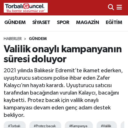
İzmir Nöbetçi Eczaneler
GÜNDEM
SİYASET
SPOR
MAGAZİN
EĞİTİM
İzmir Hava Durumu
HABERLER
GÜNDEM
Valilik onaylı kampanyanın
İzmir Namaz Vakitleri
süresi doluyor
İzmir Trafik Yoğunluk Haritası
2021 yılında Balıkesir Edremit’te ikamet ederken,
uyuşturucu satıcısını polise ihbar eden Zafer
Süper Lig Puan Durumu ve Fikstür
Kalaycı’nın hayatı karardı. Uyuşturucu satıcısı
tarafından bacağından vurulan Kalaycı, bacağını
Tüm Manşetler
kaybetti. Protez bacak için valilik onaylı
kampanyası devam eden genç adam destek
Son Dakika Haberleri
bekliyor.
Haber Arşivi
#Torbalı
#Protez bacak
#Kampanya
#Valilik
#U