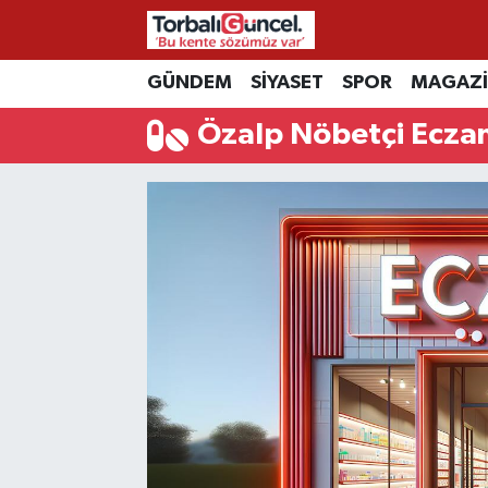
İzmir Nöbetçi Eczaneler
GÜNDEM
SİYASET
SPOR
MAGAZ
Özalp Nöbetçi Ecza
İzmir Hava Durumu
İzmir Namaz Vakitleri
İzmir Trafik Yoğunluk Haritası
Süper Lig Puan Durumu ve Fikstür
Tüm Manşetler
Son Dakika Haberleri
Haber Arşivi