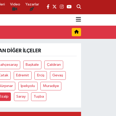
eri
Video
Yazarlar
AN DIĞER İLÇELER
Bahçesaray
Başkale
Çaldıran
Çatak
Edremit
Erciş
Gevaş
Gürpınar
İpekyolu
Muradiye
Özalp
Saray
Tuşba