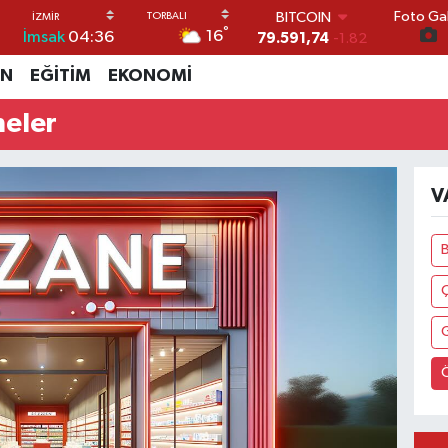
Foto Gal
BITCOIN
°
16
İmsak
04:36
79.591,74
-1.82
DOLAR
İN
EĞİTİM
EKONOMİ
45,43620
0.02
EURO
neler
53,38690
0.19
STERLİN
61,60380
0.18
G.ALTIN
V
6862,09000
0.19
BİST100
14.598,00
0