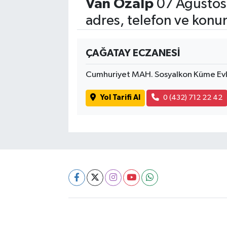
Van Özalp
07 Ağustos
adres, telefon ve konu
ÇAĞATAY ECZANESİ
Cumhuriyet MAH. Sosyalkon Küme Ev
Yol Tarifi Al
0 (432) 712 22 42