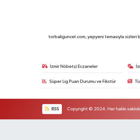
torbaliguncel.com, yepyeni temasıyla sizleri b
İzmir Nöbetçi Eczaneler
İ
Süper Lig Puan Durumu ve Fikstür
Tü
RSS
Copyright © 2024. Her hakkı saklıdı