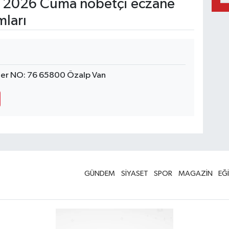
 2026 Cuma nöbetçi eczane
mları
ler NO: 76 65800 Özalp Van
GÜNDEM
SİYASET
SPOR
MAGAZİN
EĞ