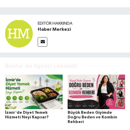
EDITÖR HAKKINDA
Haber Merkezi
Bunlar da ilginizi çekebilir
İzmir'de Diyet Yemek
Büyük Beden Giyimde
Hizmeti Neyi Kapsar?
Doğru Beden ve Kombin
Rehberi