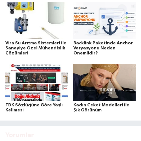
Vira Su Arıtma Sistemleri ile
Backlink Paketinde Anchor
Sanayiye Özel Mühendislik
Varyasyonu Neden
Çözümleri
Önemlidir?
TDK Sözlüğüne Göre Yaşlı
Kadın Ceket Modelleri ile
Kelimesi
Şık Görünüm
Yorumlar