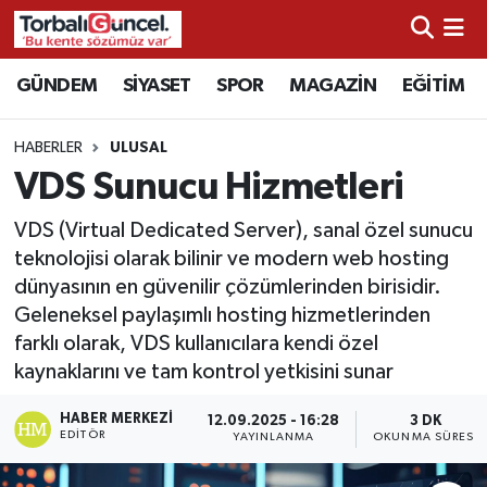
İzmir Nöbetçi Eczaneler
GÜNDEM
SİYASET
SPOR
MAGAZİN
EĞİTİM
İzmir Hava Durumu
HABERLER
ULUSAL
VDS Sunucu Hizmetleri
İzmir Namaz Vakitleri
VDS (Virtual Dedicated Server), sanal özel sunucu
İzmir Trafik Yoğunluk Haritası
teknolojisi olarak bilinir ve modern web hosting
dünyasının en güvenilir çözümlerinden birisidir.
Süper Lig Puan Durumu ve Fikstür
Geleneksel paylaşımlı hosting hizmetlerinden
farklı olarak, VDS kullanıcılara kendi özel
Tüm Manşetler
kaynaklarını ve tam kontrol yetkisini sunar
Son Dakika Haberleri
HABER MERKEZI
12.09.2025 - 16:28
3 DK
EDITÖR
YAYINLANMA
OKUNMA SÜRESI
Haber Arşivi