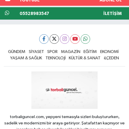
YOUTUBE
ABONE OL
05528983547
İLETIŞIM
GÜNDEM
SİYASET
SPOR
MAGAZİN
EĞİTİM
EKONOMİ
YAŞAM & SAĞLIK
TEKNOLOJİ
KÜLTÜR & SANAT
iLÇEDEN
torbaliguncel.com, yepyeni temasıyla sizleri buluştururken,
sadelik ve modernizmi bir araya getiriyor. Şatafattan kaçınıyor ve