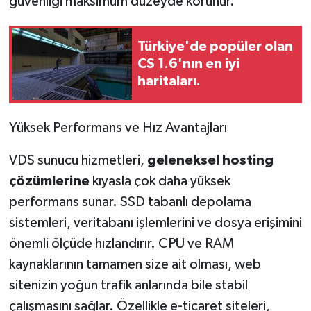
güvenliği maksimum düzeyde korunur.
Türkiye'de popüler olan
CS 1.6'nın en iyi
haritaları.
Yüksek Performans ve Hız Avantajları
VDS sunucu hizmetleri,
geleneksel hosting
çözümlerine
kıyasla çok daha yüksek
performans sunar. SSD tabanlı depolama
sistemleri, veritabanı işlemlerini ve dosya erişimini
önemli ölçüde hızlandırır. CPU ve RAM
kaynaklarının tamamen size ait olması, web
sitenizin yoğun trafik anlarında bile stabil
çalışmasını sağlar. Özellikle e-ticaret siteleri,