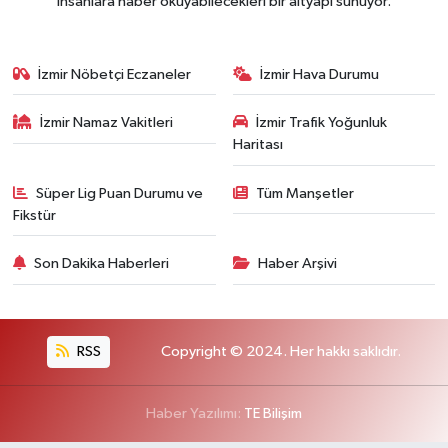
insanlara haber okuyabilecekleri bir altyapı sunuyor.
İzmir Nöbetçi Eczaneler
İzmir Hava Durumu
İzmir Namaz Vakitleri
İzmir Trafik Yoğunluk
Haritası
Süper Lig Puan Durumu ve
Tüm Manşetler
Fikstür
Son Dakika Haberleri
Haber Arşivi
RSS
Copyright © 2024. Her hakkı saklıdır.
Haber Yazılımı:
TE Bilişim