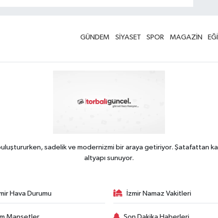
GÜNDEM
SİYASET
SPOR
MAGAZİN
EĞ
uluştururken, sadelik ve modernizmi bir araya getiriyor. Şatafattan ka
altyapı sunuyor.
zmir Hava Durumu
İzmir Namaz Vakitleri
m Manşetler
Son Dakika Haberleri