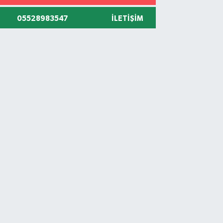
05528983547
İLETIŞIM