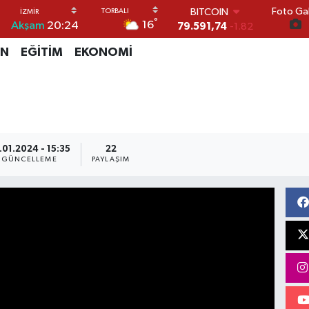
Foto Gal
BITCOIN
°
16
Akşam
20:24
79.591,74
-1.82
DOLAR
İN
EĞİTİM
EKONOMİ
45,43620
0.02
EURO
53,38690
0.19
STERLİN
61,60380
0.18
G.ALTIN
6862,09000
0.19
.01.2024 - 15:35
22
BİST100
GÜNCELLEME
PAYLAŞIM
14.598,00
0