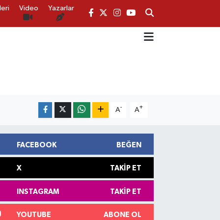
eri
Video
Yazarlar
-
+
A
A
FACEBOOK
BEĞEN
X
TAKIP ET
INSTAGRAM
TAKIP ET
YOUTUBE
ABONE OL