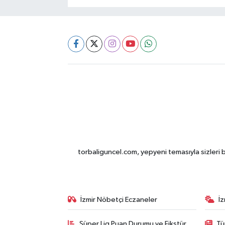
torbaliguncel.com, yepyeni temasıyla sizleri b
İzmir Nöbetçi Eczaneler
İ
Süper Lig Puan Durumu ve Fikstür
Tü