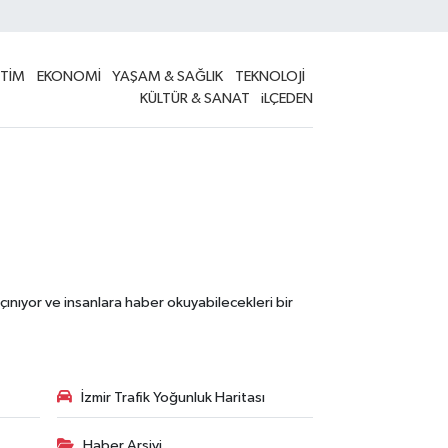
İTİM
EKONOMİ
YAŞAM & SAĞLIK
TEKNOLOJİ
KÜLTÜR & SANAT
iLÇEDEN
çınıyor ve insanlara haber okuyabilecekleri bir
İzmir Trafik Yoğunluk Haritası
Haber Arşivi