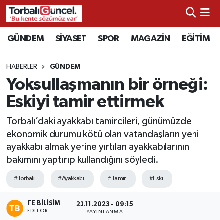
İzmir Nöbetçi Eczaneler
GÜNDEM
SİYASET
SPOR
MAGAZİN
EĞİTİM
İzmir Hava Durumu
HABERLER
GÜNDEM
Yoksullaşmanın bir örneği:
İzmir Namaz Vakitleri
Eskiyi tamir ettirmek
İzmir Trafik Yoğunluk Haritası
Torbalı’daki ayakkabı tamircileri, günümüzde
ekonomik durumu kötü olan vatandaşların yeni
Süper Lig Puan Durumu ve Fikstür
ayakkabı almak yerine yırtılan ayakkabılarının
bakımını yaptırıp kullandığını söyledi.
Tüm Manşetler
#Torbalı
#Ayakkabı
#Tamir
#Eski
Son Dakika Haberleri
TE BILISIM
23.11.2023 - 09:15
EDITÖR
Haber Arşivi
YAYINLANMA