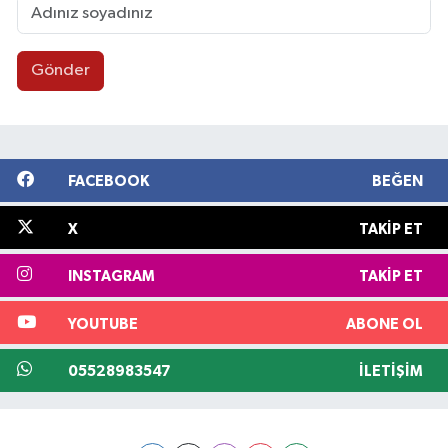
Gönder
FACEBOOK
BEĞEN
X
TAKIP ET
INSTAGRAM
TAKIP ET
YOUTUBE
ABONE OL
05528983547
İLETIŞIM