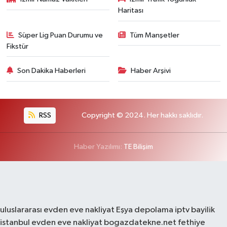
Haritası
Süper Lig Puan Durumu ve
Tüm Manşetler
Fikstür
Son Dakika Haberleri
Haber Arşivi
RSS
Copyright © 2024. Her hakkı saklıdır.
Haber Yazılımı:
TE Bilişim
uluslararası evden eve nakliyat
Eşya depolama
iptv bayilik
istanbul evden eve nakliyat
bogazdatekne.net
fethiye