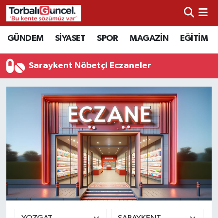
İzmir Nöbetçi Eczaneler
GÜNDEM
SİYASET
SPOR
MAGAZİN
EĞİTİM
İzmir Hava Durumu
Saraykent Nöbetçi Eczaneler
İzmir Namaz Vakitleri
İzmir Trafik Yoğunluk Haritası
Süper Lig Puan Durumu ve Fikstür
Tüm Manşetler
Son Dakika Haberleri
Haber Arşivi