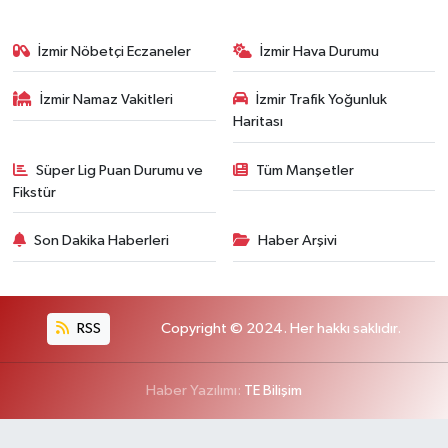
İzmir Nöbetçi Eczaneler
İzmir Hava Durumu
İzmir Namaz Vakitleri
İzmir Trafik Yoğunluk
Haritası
Süper Lig Puan Durumu ve
Tüm Manşetler
Fikstür
Son Dakika Haberleri
Haber Arşivi
RSS
Copyright © 2024. Her hakkı saklıdır.
Haber Yazılımı:
TE Bilişim