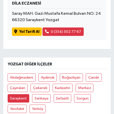
DİLA ECZANESİ
Saray MAH. Gazi Mustafa Kemal Bulvarı NO: 24
66320 Saraykent Yozgat
Yol Tarifi Al
0 (354) 502 77 67
YOZGAT DIĞER İLÇELER
Akdağmadeni
Aydıncık
Boğazlıyan
Çandır
Çayıralan
Çekerek
Kadışehri
Merkez
Saraykent
Sarıkaya
Şefaatli
Sorgun
Yenifakılı
Yerköy