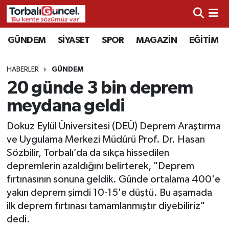
İzmir Nöbetçi Eczaneler
GÜNDEM
SİYASET
SPOR
MAGAZİN
EĞİTİM
İzmir Hava Durumu
HABERLER
GÜNDEM
20 günde 3 bin deprem
İzmir Namaz Vakitleri
meydana geldi
İzmir Trafik Yoğunluk Haritası
Dokuz Eylül Üniversitesi (DEÜ) Deprem Araştırma
ve Uygulama Merkezi Müdürü Prof. Dr. Hasan
Süper Lig Puan Durumu ve Fikstür
Sözbilir, Torbalı’da da sıkça hissedilen
depremlerin azaldığını belirterek, "Deprem
Tüm Manşetler
fırtınasının sonuna geldik. Günde ortalama 400'e
yakın deprem şimdi 10-15'e düştü. Bu aşamada
Son Dakika Haberleri
ilk deprem fırtınası tamamlanmıştır diyebiliriz"
dedi.
Haber Arşivi