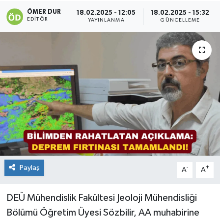
ÖMER DUR
18.02.2025 - 12:05
18.02.2025 - 15:32
EDITÖR
YAYINLANMA
GÜNCELLEME
Paylaş
-
+
A
A
DEÜ Mühendislik Fakültesi Jeoloji Mühendisliği
Bölümü Öğretim Üyesi Sözbilir, AA muhabirine