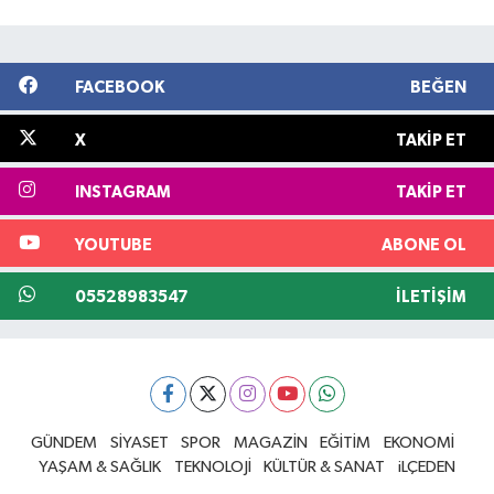
FACEBOOK
BEĞEN
X
TAKIP ET
INSTAGRAM
TAKIP ET
YOUTUBE
ABONE OL
05528983547
İLETIŞIM
GÜNDEM
SİYASET
SPOR
MAGAZİN
EĞİTİM
EKONOMİ
YAŞAM & SAĞLIK
TEKNOLOJİ
KÜLTÜR & SANAT
iLÇEDEN