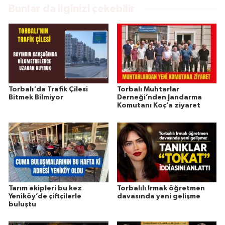
Bunlar da ilginizi çekebilir
Torbalı'da Trafik Çilesi
Torbalı Muhtarlar
Bitmek Bilmiyor
Derneği’nden Jandarma
Komutanı Koç’a ziyaret
Tarım ekipleri bu kez
Torbalılı Irmak öğretmen
Yeniköy’de çiftçilerle
davasında yeni gelişme
buluştu