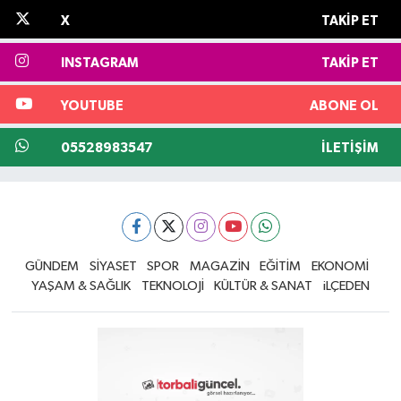
X
TAKIP ET
INSTAGRAM
TAKIP ET
YOUTUBE
ABONE OL
05528983547
İLETIŞIM
GÜNDEM
SİYASET
SPOR
MAGAZİN
EĞİTİM
EKONOMİ
YAŞAM & SAĞLIK
TEKNOLOJİ
KÜLTÜR & SANAT
iLÇEDEN