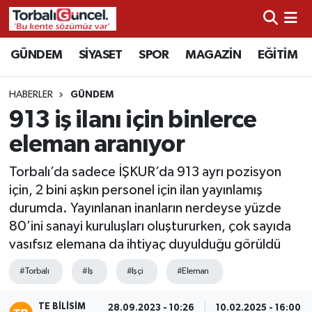
İzmir Nöbetçi Eczaneler
GÜNDEM
SİYASET
SPOR
MAGAZİN
EĞİTİM
İzmir Hava Durumu
HABERLER
GÜNDEM
913 iş ilanı için binlerce
İzmir Namaz Vakitleri
eleman aranıyor
İzmir Trafik Yoğunluk Haritası
Torbalı’da sadece İŞKUR’da 913 ayrı pozisyon
için, 2 bini aşkın personel için ilan yayınlamış
Süper Lig Puan Durumu ve Fikstür
durumda. Yayınlanan inanların nerdeyse yüzde
80’ini sanayi kuruluşları oluştururken, çok sayıda
Tüm Manşetler
vasıfsız elemana da ihtiyaç duyulduğu görüldü
Son Dakika Haberleri
#Torbalı
#Iş
#Işçi
#Eleman
Haber Arşivi
TE BILISIM
28.09.2023 - 10:26
10.02.2025 - 16:00