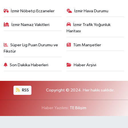
İzmir Nöbetçi Eczaneler
İzmir Hava Durumu
İzmir Namaz Vakitleri
İzmir Trafik Yoğunluk
Haritası
Süper Lig Puan Durumu ve
Tüm Manşetler
Fikstür
Son Dakika Haberleri
Haber Arşivi
RSS
Copyright © 2024. Her hakkı saklıdır.
Haber Yazılımı:
TE Bilişim