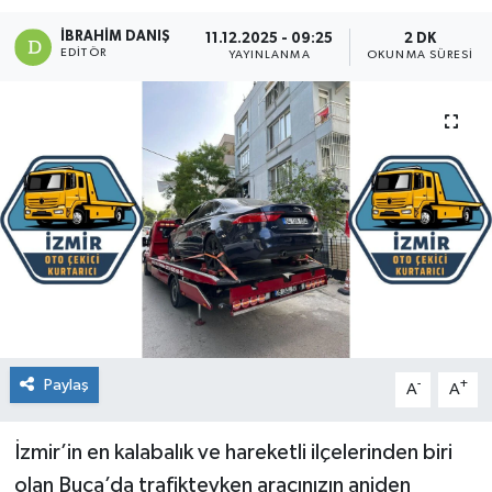
İBRAHIM DANIŞ
11.12.2025 - 09:25
2 DK
EDITÖR
YAYINLANMA
OKUNMA SÜRESI
Paylaş
-
+
A
A
İzmir’in en kalabalık ve hareketli ilçelerinden biri
olan Buca’da trafikteyken aracınızın aniden