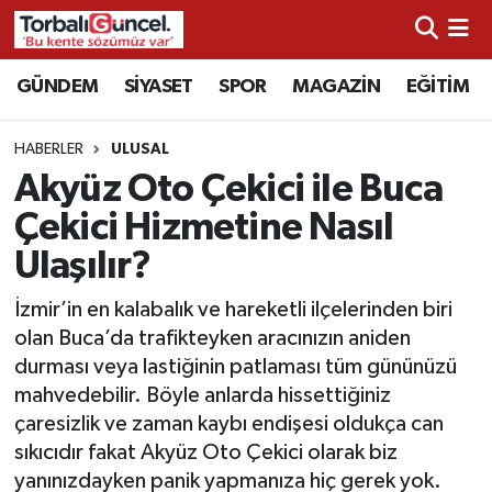
İzmir Nöbetçi Eczaneler
GÜNDEM
SİYASET
SPOR
MAGAZİN
EĞİTİM
İzmir Hava Durumu
HABERLER
ULUSAL
Akyüz Oto Çekici ile Buca
İzmir Namaz Vakitleri
Çekici Hizmetine Nasıl
İzmir Trafik Yoğunluk Haritası
Ulaşılır?
Süper Lig Puan Durumu ve Fikstür
İzmir’in en kalabalık ve hareketli ilçelerinden biri
olan Buca’da trafikteyken aracınızın aniden
Tüm Manşetler
durması veya lastiğinin patlaması tüm gününüzü
mahvedebilir. Böyle anlarda hissettiğiniz
Son Dakika Haberleri
çaresizlik ve zaman kaybı endişesi oldukça can
sıkıcıdır fakat Akyüz Oto Çekici olarak biz
Haber Arşivi
yanınızdayken panik yapmanıza hiç gerek yok.