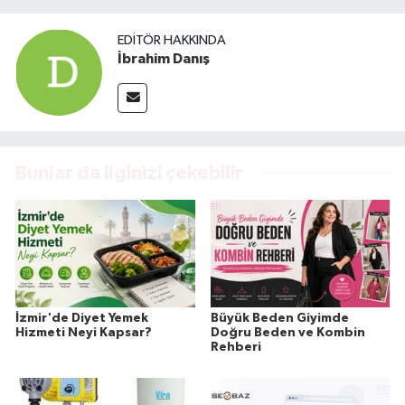
EDITÖR HAKKINDA
İbrahim Danış
Bunlar da ilginizi çekebilir
İzmir'de Diyet Yemek
Büyük Beden Giyimde
Hizmeti Neyi Kapsar?
Doğru Beden ve Kombin
Rehberi