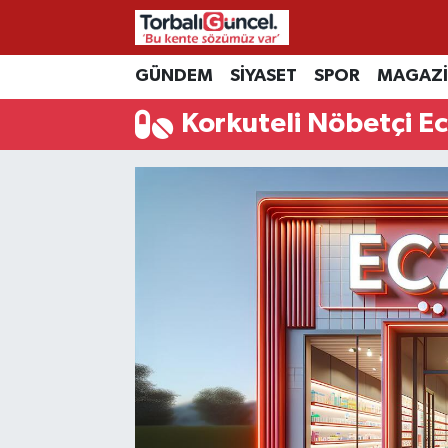
İzmir Nöbetçi Eczaneler
GÜNDEM
SİYASET
SPOR
MAGAZ
Korkuteli Nöbetçi E
İzmir Hava Durumu
İzmir Namaz Vakitleri
İzmir Trafik Yoğunluk Haritası
Süper Lig Puan Durumu ve Fikstür
Tüm Manşetler
Son Dakika Haberleri
Haber Arşivi