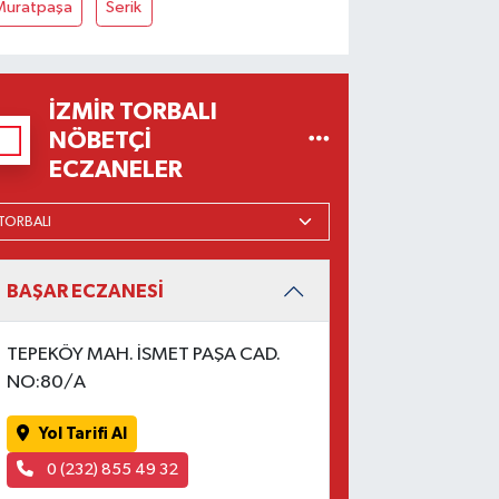
Muratpaşa
Serik
İZMIR TORBALI
NÖBETÇI
ECZANELER
BAŞAR ECZANESİ
TEPEKÖY MAH. İSMET PAŞA CAD.
NO:80/A
Yol Tarifi Al
0 (232) 855 49 32