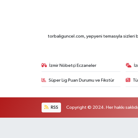
torbaliguncel.com, yepyeni temasıyla sizleri b
İzmir Nöbetçi Eczaneler
İ
Süper Lig Puan Durumu ve Fikstür
Tü
RSS
Copyright © 2024. Her hakkı saklıdı