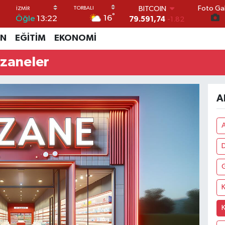
Foto Gal
BITCOIN
°
16
Öğle
13:22
79.591,74
-1.82
DOLAR
İN
EĞİTİM
EKONOMİ
45,43620
0.02
EURO
czaneler
53,38690
0.19
STERLİN
61,60380
0.18
G.ALTIN
A
6862,09000
0.19
BİST100
14.598,00
0
K