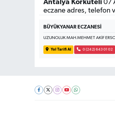
Antalya Korkuteli
07 
eczane adres, telefon 
BÜYÜKYANAR ECZANESİ
UZUNOLUK MAH.MEHMET AKİF ERSO
Yol Tarifi Al
0 (242) 643 01 02