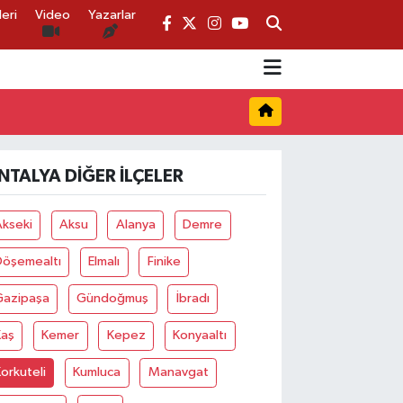
eri
Video
Yazarlar
NTALYA DIĞER İLÇELER
Akseki
Aksu
Alanya
Demre
Döşemealtı
Elmalı
Finike
Gazipaşa
Gündoğmuş
İbradı
Kaş
Kemer
Kepez
Konyaaltı
orkuteli
Kumluca
Manavgat