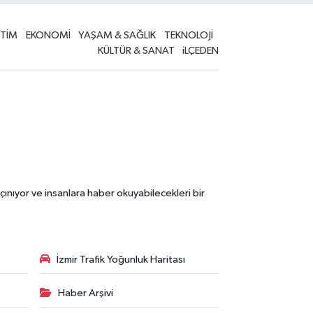
İTİM
EKONOMİ
YAŞAM & SAĞLIK
TEKNOLOJİ
KÜLTÜR & SANAT
iLÇEDEN
çınıyor ve insanlara haber okuyabilecekleri bir
İzmir Trafik Yoğunluk Haritası
Haber Arşivi