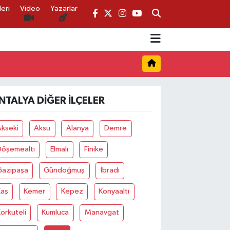
eri
Video
Yazarlar
NTALYA DIĞER İLÇELER
Akseki
Aksu
Alanya
Demre
Döşemealtı
Elmalı
Finike
Gazipaşa
Gündoğmuş
İbradı
Kaş
Kemer
Kepez
Konyaaltı
orkuteli
Kumluca
Manavgat