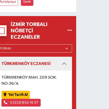
Muratpaşa
Serik
İZMIR TORBALI
NÖBETÇI
ECZANELER
TÜRKMENKÖY ECZANESİ
TÜRKMENKÖY MAH. 209 SOK.
NO:36/A
Yol Tarifi Al
0 (232) 854 16 57