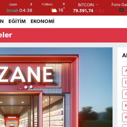
Foto Gal
BITCOIN
°
16
İmsak
04:38
79.591,74
-1.82
DOLAR
İN
EĞİTİM
EKONOMİ
45,43620
0.02
EURO
eler
53,38690
0.19
STERLİN
61,60380
0.18
G.ALTIN
A
6862,09000
0.19
BİST100
14.598,00
0
K