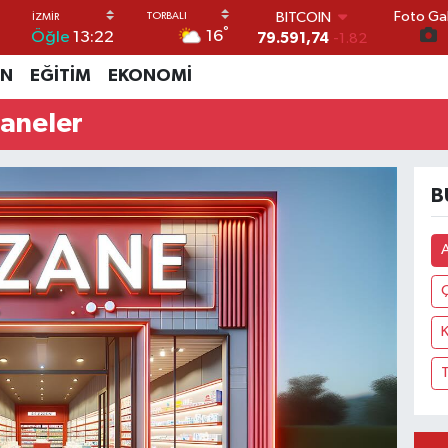
Foto Gal
BITCOIN
°
16
Öğle
13:22
79.591,74
-1.82
DOLAR
İN
EĞİTİM
EKONOMİ
45,43620
0.02
EURO
aneler
53,38690
0.19
STERLİN
61,60380
0.18
G.ALTIN
B
6862,09000
0.19
BİST100
14.598,00
0
Ç
K
T