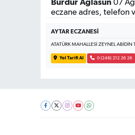
Burdur Ağlasun
07 Ağ
eczane adres, telefon 
AYTAR ECZANESİ
ATATÜRK MAHALLESİ ZEYNEL ABİDİN
Yol Tarifi Al
0 (248) 212 26 26