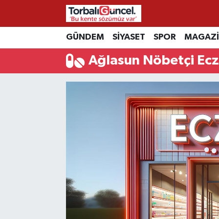
İzmir Nöbetçi Eczaneler
GÜNDEM
SİYASET
SPOR
MAGAZ
Ağlasun Nöbetçi Ecz
İzmir Hava Durumu
İzmir Namaz Vakitleri
İzmir Trafik Yoğunluk Haritası
Süper Lig Puan Durumu ve Fikstür
Tüm Manşetler
Son Dakika Haberleri
Haber Arşivi