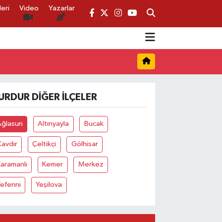
eri
Video
Yazarlar
URDUR DIĞER İLÇELER
Ağlasun
Altınyayla
Bucak
avdır
Çeltikçi
Gölhisar
aramanlı
Kemer
Merkez
efenni
Yeşilova