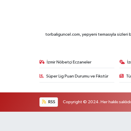
torbaliguncel.com, yepyeni temasıyla sizleri b
İzmir Nöbetçi Eczaneler
İ
Süper Lig Puan Durumu ve Fikstür
Tü
RSS
Copyright © 2024. Her hakkı saklıdı