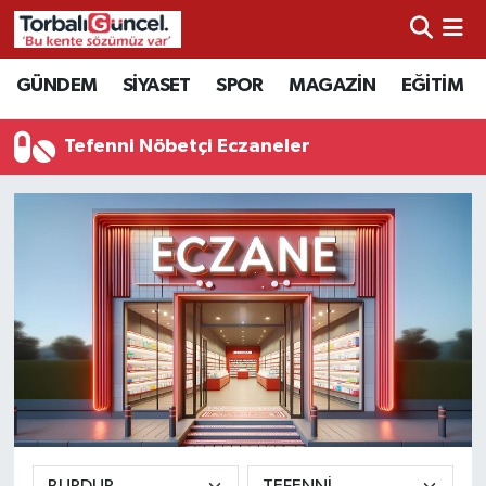
İzmir Nöbetçi Eczaneler
GÜNDEM
SİYASET
SPOR
MAGAZİN
EĞİTİM
İzmir Hava Durumu
Tefenni Nöbetçi Eczaneler
İzmir Namaz Vakitleri
İzmir Trafik Yoğunluk Haritası
Süper Lig Puan Durumu ve Fikstür
Tüm Manşetler
Son Dakika Haberleri
Haber Arşivi