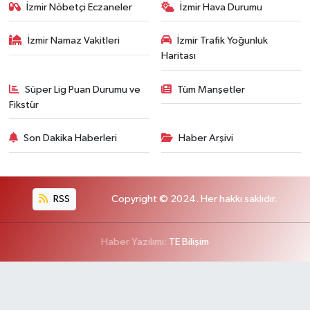
İzmir Nöbetçi Eczaneler
İzmir Hava Durumu
İzmir Namaz Vakitleri
İzmir Trafik Yoğunluk
Haritası
Süper Lig Puan Durumu ve
Tüm Manşetler
Fikstür
Son Dakika Haberleri
Haber Arşivi
RSS
Copyright © 2024. Her hakkı saklıdır.
Haber Yazılımı:
TE Bilişim