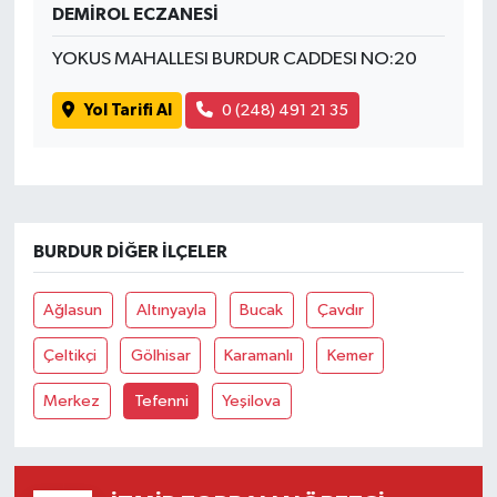
DEMİROL ECZANESİ
YOKUS MAHALLESI BURDUR CADDESI NO:20
Yol Tarifi Al
0 (248) 491 21 35
BURDUR DIĞER İLÇELER
Ağlasun
Altınyayla
Bucak
Çavdır
Çeltikçi
Gölhisar
Karamanlı
Kemer
Merkez
Tefenni
Yeşilova