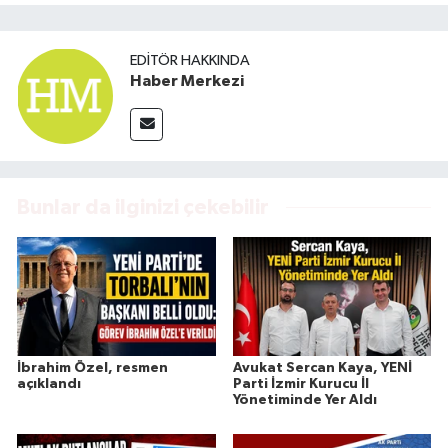
EDITÖR HAKKINDA
Haber Merkezi
Bunlar da ilginizi çekebilir
İbrahim Özel, resmen
Avukat Sercan Kaya, YENİ
açıklandı
Parti İzmir Kurucu İl
Yönetiminde Yer Aldı