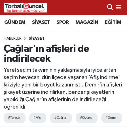
İzmir Nöbetçi Eczaneler
GÜNDEM
SİYASET
SPOR
MAGAZİN
EĞİTİM
İzmir Hava Durumu
HABERLER
SİYASET
Çağlar'ın afişleri de
İzmir Namaz Vakitleri
indirilecek
İzmir Trafik Yoğunluk Haritası
Yerel seçim takviminin yaklaşmasıyla iyice artan
seçim heyecanı dün ilçede yaşanan ‘Afiş indirme’
Süper Lig Puan Durumu ve Fikstür
kriziyle yeni bir boyut kazanmıştı. Demir’in afişleri
şikayet üzerine indirilirken, benzer şikayetlerin
Tüm Manşetler
yapıldığı Çağlar’ın afişlerinin de indirileceği
öğrenildi
Son Dakika Haberleri
#Torbalı
#Afiş
#Çağlar
#Övünç
#Demir
Haber Arşivi