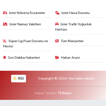
İzmir Nöbetçi Eczaneler
İzmir Hava Durumu
İzmir Namaz Vakitleri
İzmir Trafik Yoğunluk
Haritası
Süper Lig Puan Durumu ve
Tüm Manşetler
Fikstür
Son Dakika Haberleri
Haber Arşivi
RSS
Copyright © 2024. Her hakkı saklıdır.
Haber Yazılımı:
TE Bilişim