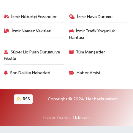
İzmir Nöbetçi Eczaneler
İzmir Hava Durumu
İzmir Namaz Vakitleri
İzmir Trafik Yoğunluk
Haritası
Süper Lig Puan Durumu ve
Tüm Manşetler
Fikstür
Son Dakika Haberleri
Haber Arşivi
RSS
Copyright © 2024. Her hakkı saklıdır.
Haber Yazılımı:
TE Bilişim