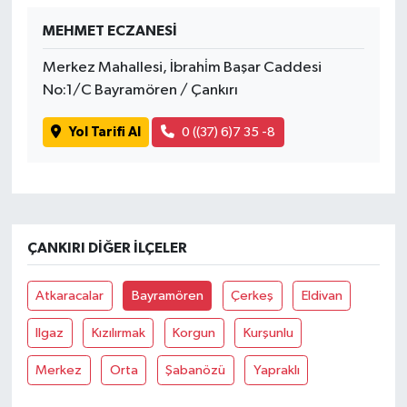
MEHMET ECZANESİ
Merkez Mahallesi, İbrahi̇m Başar Caddesi
No:1/C Bayramören / Çankırı
Yol Tarifi Al
0 ((37) 6)7 35 -8
ÇANKIRI DIĞER İLÇELER
Atkaracalar
Bayramören
Çerkeş
Eldivan
Ilgaz
Kızılırmak
Korgun
Kurşunlu
Merkez
Orta
Şabanözü
Yapraklı