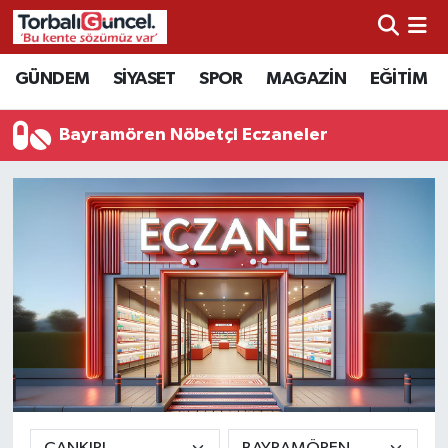
İzmir Nöbetçi Eczaneler
GÜNDEM
SİYASET
SPOR
MAGAZİN
EĞİTİM
İzmir Hava Durumu
Bayramören Nöbetçi Eczaneler
İzmir Namaz Vakitleri
İzmir Trafik Yoğunluk Haritası
Süper Lig Puan Durumu ve Fikstür
Tüm Manşetler
Son Dakika Haberleri
Haber Arşivi