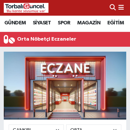
İzmir Nöbetçi Eczaneler
GÜNDEM
SİYASET
SPOR
MAGAZİN
EĞİTİM
İzmir Hava Durumu
Orta Nöbetçi Eczaneler
İzmir Namaz Vakitleri
İzmir Trafik Yoğunluk Haritası
Süper Lig Puan Durumu ve Fikstür
Tüm Manşetler
Son Dakika Haberleri
Haber Arşivi