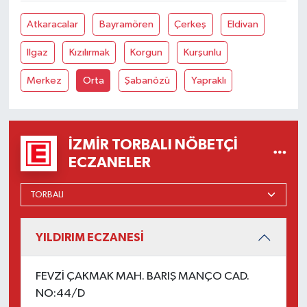
Atkaracalar
Bayramören
Çerkeş
Eldivan
Ilgaz
Kızılırmak
Korgun
Kurşunlu
Merkez
Orta
Şabanözü
Yapraklı
İZMIR TORBALI NÖBETÇI
ECZANELER
YILDIRIM ECZANESİ
FEVZİ ÇAKMAK MAH. BARIŞ MANÇO CAD.
NO:44/D