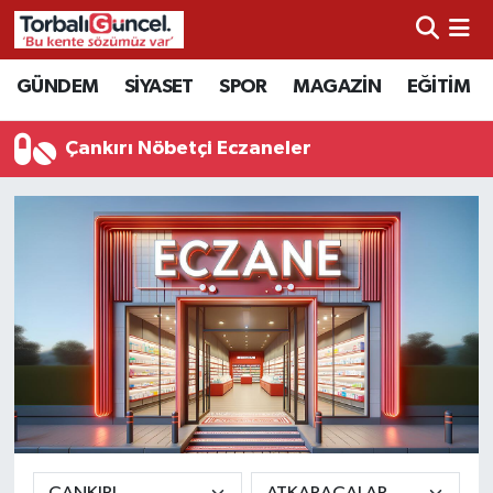
İzmir Nöbetçi Eczaneler
GÜNDEM
SİYASET
SPOR
MAGAZİN
EĞİTİM
İzmir Hava Durumu
Çankırı Nöbetçi Eczaneler
İzmir Namaz Vakitleri
İzmir Trafik Yoğunluk Haritası
Süper Lig Puan Durumu ve Fikstür
Tüm Manşetler
Son Dakika Haberleri
Haber Arşivi