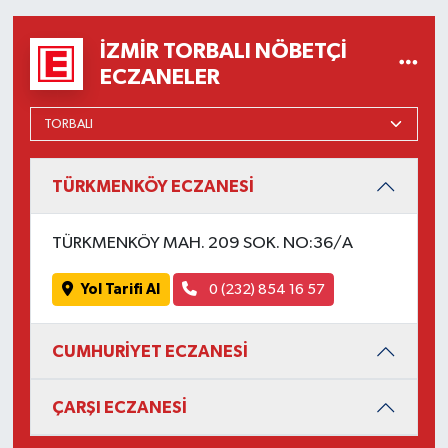
İZMIR TORBALI NÖBETÇI
ECZANELER
TÜRKMENKÖY ECZANESİ
TÜRKMENKÖY MAH. 209 SOK. NO:36/A
Yol Tarifi Al
0 (232) 854 16 57
CUMHURİYET ECZANESİ
ÇARŞI ECZANESİ