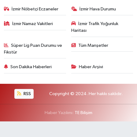
İzmir Nöbetçi Eczaneler
İzmir Hava Durumu
İzmir Namaz Vakitleri
İzmir Trafik Yoğunluk
Haritası
Süper Lig Puan Durumu ve
Tüm Manşetler
Fikstür
Son Dakika Haberleri
Haber Arşivi
RSS
Copyright © 2024. Her hakkı saklıdır.
Haber Yazılımı:
TE Bilişim