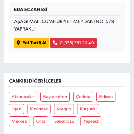
EDA ECZANESİ
AŞAĞI MAH.CUMHURİYET MEYDANI NO :5/B
YAPRAKLI
Yol Tarifi Al
0 (376) 361 20 49
ÇANKIRI DIĞER İLÇELER
Atkaracalar
Bayramören
Çerkeş
Eldivan
Ilgaz
Kızılırmak
Korgun
Kurşunlu
Merkez
Orta
Şabanözü
Yapraklı