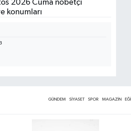
os 2026 Cuma nöbetçi
ve konumları
3
GÜNDEM
SİYASET
SPOR
MAGAZİN
EĞ