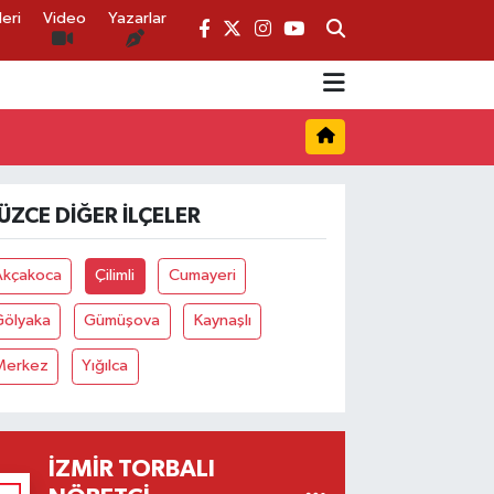
eri
Video
Yazarlar
ÜZCE DIĞER İLÇELER
Akçakoca
Çilimli
Cumayeri
Gölyaka
Gümüşova
Kaynaşlı
Merkez
Yığılca
İZMIR TORBALI