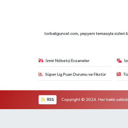
torbaliguncel.com, yepyeni temasıyla sizleri b
İzmir Nöbetçi Eczaneler
İ
Süper Lig Puan Durumu ve Fikstür
Tü
RSS
Copyright © 2024. Her hakkı saklıdı