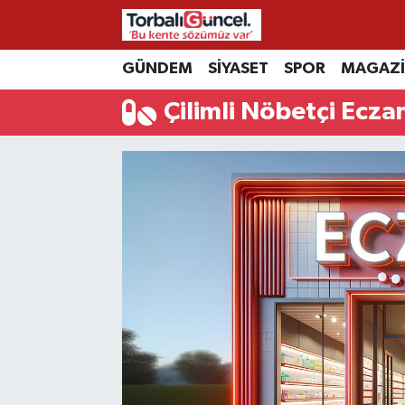
İzmir Nöbetçi Eczaneler
GÜNDEM
SİYASET
SPOR
MAGAZ
Çilimli Nöbetçi Ecza
İzmir Hava Durumu
İzmir Namaz Vakitleri
İzmir Trafik Yoğunluk Haritası
Süper Lig Puan Durumu ve Fikstür
Tüm Manşetler
Son Dakika Haberleri
Haber Arşivi