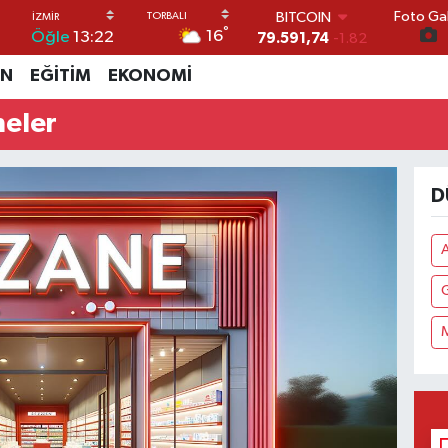
Foto Gal
BITCOIN
°
16
Öğle
13:22
79.591,74
-1.82
DOLAR
İN
EĞİTİM
EKONOMİ
45,43620
0.02
EURO
neler
53,38690
0.19
STERLİN
61,60380
0.18
G.ALTIN
D
6862,09000
0.19
BİST100
14.598,00
0