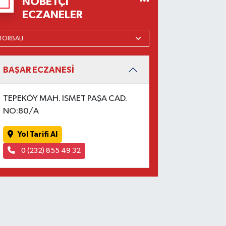
NÖBETÇI
ECZANELER
BAŞAR ECZANESİ
TEPEKÖY MAH. İSMET PAŞA CAD.
NO:80/A
Yol Tarifi Al
0 (232) 855 49 32