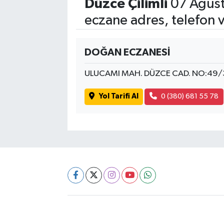
Düzce Çilimli
07 Ağust
eczane adres, telefon 
DOĞAN ECZANESİ
ULUCAMI MAH. DÜZCE CAD. NO:49/
Yol Tarifi Al
0 (380) 681 55 78