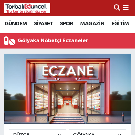
İzmir Nöbetçi Eczaneler
GÜNDEM
SİYASET
SPOR
MAGAZİN
EĞİTİM
İzmir Hava Durumu
Gölyaka Nöbetçi Eczaneler
İzmir Namaz Vakitleri
İzmir Trafik Yoğunluk Haritası
Süper Lig Puan Durumu ve Fikstür
Tüm Manşetler
Son Dakika Haberleri
Haber Arşivi