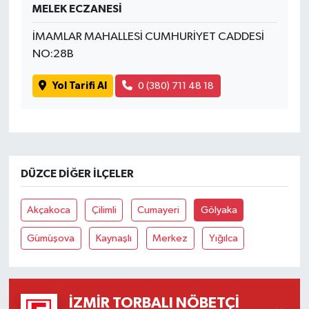
MELEK ECZANESİ
İMAMLAR MAHALLESİ CUMHURİYET CADDESİ
NO:28B
Yol Tarifi Al
0 (380) 711 48 18
DÜZCE DIĞER İLÇELER
Akçakoca
Çilimli
Cumayeri
Gölyaka
Gümüşova
Kaynaşlı
Merkez
Yığılca
İZMIR TORBALI NÖBETÇI