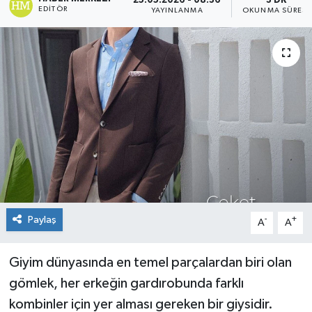
25.05.2026 - 08:36
3 DK
EDITÖR
YAYINLANMA
OKUNMA SÜRESI
Paylaş
-
+
A
A
Giyim dünyasında en temel parçalardan biri olan
gömlek, her erkeğin gardırobunda farklı
kombinler için yer alması gereken bir giysidir.