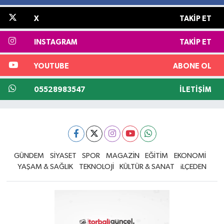
X
TAKIP ET
INSTAGRAM
TAKIP ET
YOUTUBE
ABONE OL
05528983547
İLETIŞIM
GÜNDEM
SİYASET
SPOR
MAGAZİN
EĞİTİM
EKONOMİ
YAŞAM & SAĞLIK
TEKNOLOJİ
KÜLTÜR & SANAT
iLÇEDEN