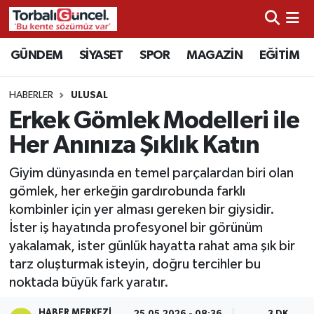
İzmir Nöbetçi Eczaneler
GÜNDEM
SİYASET
SPOR
MAGAZİN
EĞİTİM
İzmir Hava Durumu
HABERLER
ULUSAL
Erkek Gömlek Modelleri ile
İzmir Namaz Vakitleri
Her Anınıza Şıklık Katın
İzmir Trafik Yoğunluk Haritası
Giyim dünyasında en temel parçalardan biri olan
gömlek, her erkeğin gardırobunda farklı
Süper Lig Puan Durumu ve Fikstür
kombinler için yer alması gereken bir giysidir.
İster iş hayatında profesyonel bir görünüm
Tüm Manşetler
yakalamak, ister günlük hayatta rahat ama şık bir
tarz oluşturmak isteyin, doğru tercihler bu
Son Dakika Haberleri
noktada büyük fark yaratır.
Haber Arşivi
HABER MERKEZI