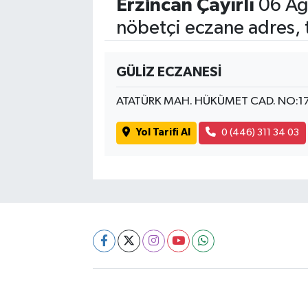
Erzincan Çayırlı
06 Ağ
nöbetçi eczane adres, 
GÜLİZ ECZANESİ
ATATÜRK MAH. HÜKÜMET CAD. NO:17
Yol Tarifi Al
0 (446) 311 34 03