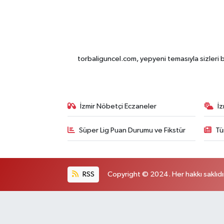
torbaliguncel.com, yepyeni temasıyla sizleri b
İzmir Nöbetçi Eczaneler
İ
Süper Lig Puan Durumu ve Fikstür
Tü
RSS
Copyright © 2024. Her hakkı saklıdı