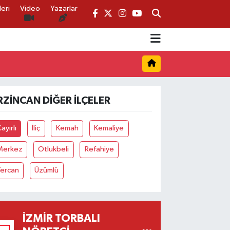
eri
Video
Yazarlar
RZINCAN DIĞER İLÇELER
ayırlı
İliç
Kemah
Kemaliye
Merkez
Otlukbeli
Refahiye
Tercan
Üzümlü
İZMIR TORBALI