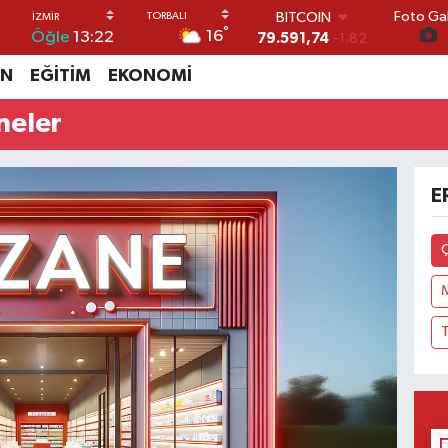
Foto Gal
BITCOIN
°
16
Öğle
13:22
79.591,74
-1.82
DOLAR
İN
EĞİTİM
EKONOMİ
45,43620
0.02
EURO
neler
53,38690
0.19
STERLİN
61,60380
0.18
G.ALTIN
E
6862,09000
0.19
BİST100
14.598,00
0
Ç