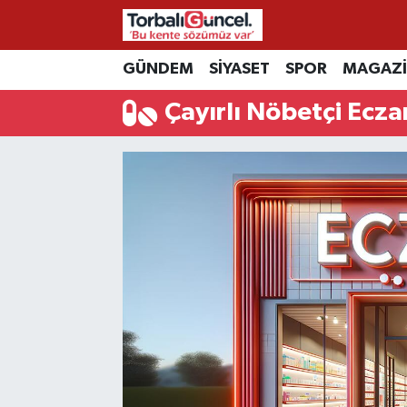
İzmir Nöbetçi Eczaneler
GÜNDEM
SİYASET
SPOR
MAGAZ
Çayırlı Nöbetçi Ecza
İzmir Hava Durumu
İzmir Namaz Vakitleri
İzmir Trafik Yoğunluk Haritası
Süper Lig Puan Durumu ve Fikstür
Tüm Manşetler
Son Dakika Haberleri
Haber Arşivi