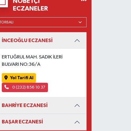
NÖBETÇI
ECZANELER
İNCEOĞLU ECZANESİ
ERTUĞRUL MAH. SADIK İLERİ
BULVARI NO:36/A
Yol Tarifi Al
0 (232) 856 10 37
BAHRİYE ECZANESİ
BAŞAR ECZANESİ