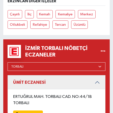
ERZINCAN DIĞER İLÇELER
Çayırlı
İliç
Kemah
Kemaliye
Merkez
Otlukbeli
Refahiye
Tercan
Üzümlü
İZMIR TORBALI NÖBETÇI
ECZANELER
ÜMİT ECZANESİ
ERTUĞRUL MAH. TORBALI CAD. NO:44/1B
TORBALI