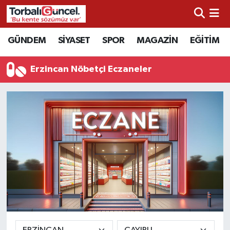
İzmir Nöbetçi Eczaneler
GÜNDEM
SİYASET
SPOR
MAGAZİN
EĞİTİM
İzmir Hava Durumu
Erzincan Nöbetçi Eczaneler
İzmir Namaz Vakitleri
İzmir Trafik Yoğunluk Haritası
Süper Lig Puan Durumu ve Fikstür
Tüm Manşetler
Son Dakika Haberleri
Haber Arşivi