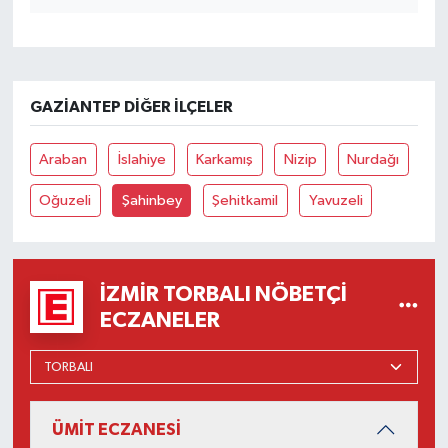
GAZIANTEP DIĞER İLÇELER
Araban
İslahiye
Karkamış
Nizip
Nurdağı
Oğuzeli
Şahinbey
Şehitkamil
Yavuzeli
İZMIR TORBALI NÖBETÇI
ECZANELER
ÜMİT ECZANESİ