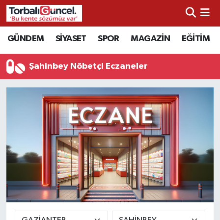
İzmir Nöbetçi Eczaneler
GÜNDEM
SİYASET
SPOR
MAGAZİN
EĞİTİM
İzmir Hava Durumu
Şahinbey Nöbetçi Eczaneler
İzmir Namaz Vakitleri
İzmir Trafik Yoğunluk Haritası
Süper Lig Puan Durumu ve Fikstür
Tüm Manşetler
Son Dakika Haberleri
Haber Arşivi