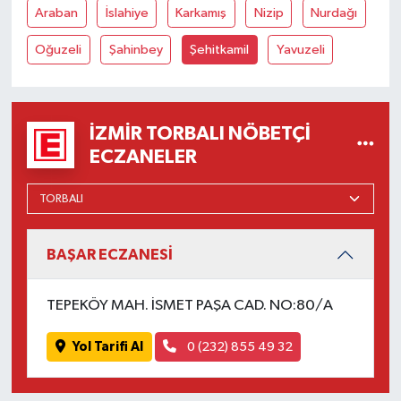
Araban
İslahiye
Karkamış
Nizip
Nurdağı
Oğuzeli
Şahinbey
Şehitkamil
Yavuzeli
İZMIR TORBALI NÖBETÇI
ECZANELER
BAŞAR ECZANESİ
TEPEKÖY MAH. İSMET PAŞA CAD. NO:80/A
Yol Tarifi Al
0 (232) 855 49 32