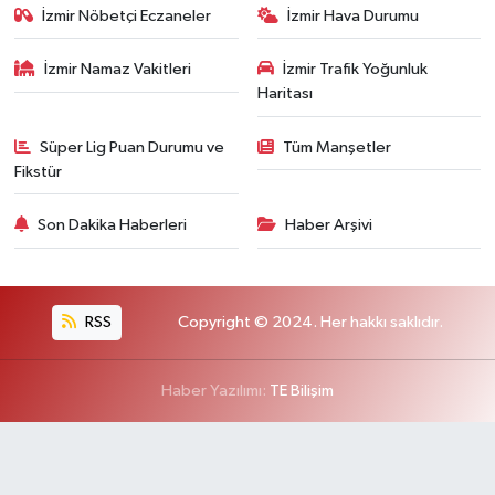
İzmir Nöbetçi Eczaneler
İzmir Hava Durumu
İzmir Namaz Vakitleri
İzmir Trafik Yoğunluk
Haritası
Süper Lig Puan Durumu ve
Tüm Manşetler
Fikstür
Son Dakika Haberleri
Haber Arşivi
RSS
Copyright © 2024. Her hakkı saklıdır.
Haber Yazılımı:
TE Bilişim