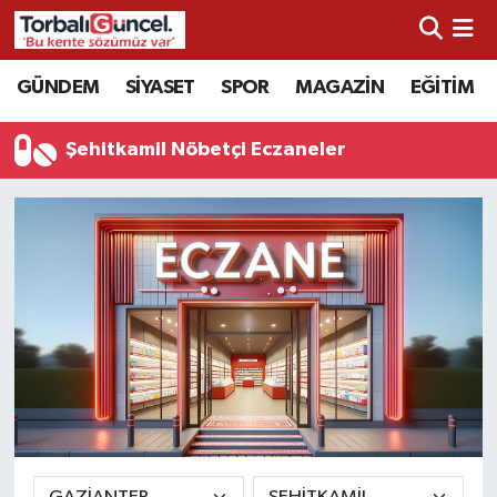
İzmir Nöbetçi Eczaneler
GÜNDEM
SİYASET
SPOR
MAGAZİN
EĞİTİM
İzmir Hava Durumu
Şehitkamil Nöbetçi Eczaneler
İzmir Namaz Vakitleri
İzmir Trafik Yoğunluk Haritası
Süper Lig Puan Durumu ve Fikstür
Tüm Manşetler
Son Dakika Haberleri
Haber Arşivi