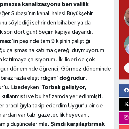
pmazsa kanalizasyonu ben valilik
ğer Subaşı’nın kanal ihalesi Büyükşehir
unu söylediği şehrinden bihaber ya da
tık son dört gün! Seçim kapıya dayandı.
mez’in
peşinde tam 9 kişinin çalıştığı
çoğu çalışmasına katılma gereği duymuyorum
 katılmaya çalışıyorum. İki lideri de çok
Uygur döneminde öğrenci, Görmez döneminde
biraz fazla eleştirdiğim’
doğrudur
.
ur’u. Lisedeyken ‘
Torbalı gelişiyor,
 kullanmıştı ve bu hafızamda yer edinmişti.
er aracılığıyla takip ederdim Uygur’u bir de
ardan var tabi gazetecilik heyecanı,
amış düşüncelerimle.
Şimdi karşılaştırmak