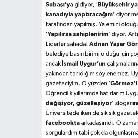
Subaşı’ya
gidiyor, ‘
Büyükşehir ya
kanadıyla yaptıracağım’
diyor me
tarafından yapılmış. Ya emini olduğ
‘
Yapılırsa sahiplenirim
’ diyor. Ar
Liderler sahada!
Adnan Yaşar Gör
belediye basın birimi olduğu için 
ancak
İsmail Uygur’un
çalışmalarına
yakından tanıdığım söylenemez. 
gazeteciyim. O yüzden ‘
Görmez’i
Öğrencilik yıllarımda hatırlarım Uyg
değişiyor, güzelleşiyor’
sloganını
Üniversitede iken de sık sık gazetel
facebookta
arkadaşımdı. O zamanl
sorgulardım tabi çok da olgunlaşm