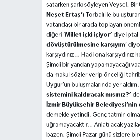
satarken şarkı söyleyen Veysel. Bir 
Neşet Ertaş’ı
Torbalı ile buluştura
vatandaşı bir arada toplayan önemli 
diğeri ‘
Millet içki içiyor’
diye iptal
dövüştürülmesine karşıyım
’ diy
karşıydınız… Hadi ona karşıydınız he
Şimdi bir yandan yapamayacağı vaat
da makul sözler verip önceliği tah
Uygur’un buluşmalarında yer aldım. 
sistemini kaldıracak mısınız?’
ded
İzmir Büyükşehir Belediyesi’nin 
demekle yetindi. Genç tatmin olmadı
uğramayacaktır… Anlatılacak yazılac
bazen. Şimdi Pazar günü sizlere birer