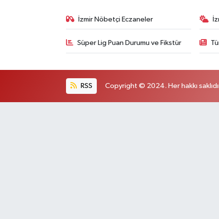
İzmir Nöbetçi Eczaneler
İ
Süper Lig Puan Durumu ve Fikstür
Tü
RSS
Copyright © 2024. Her hakkı saklıdı