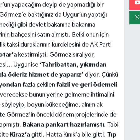
’un yapacağım deyip de yapmadığı bir
 Görmez’e baktığınız da Uygur’un yaptığı
tmediği gibi devlet bakanına bakanına
in bahçesini satın almıştı. Belki onun için
ik taksi duraklarının kurdelesini de AK Parti
otar’a
kestirmişti. Görmez sıralıyor,
hçesi… Uygur ise
‘Tahribattan, yıkımdan
ı da öderiz hizmet de yaparız’
diyor. Çünkü
lyondan
fazla çekilen
faizli ve geri ödemeli
r verecekse bunun yerine gelmeme ihtimalini
 söyleyip, boyun bükeceğime, alnım ak
site Görmez’in önceki dönem projelerinde de
yapmıştı.
Bakana pankart hazırlamıştı.
Tabi
site
Kiraz’a
gitti. Hatta Kınık'a bile gitti.
Tıp