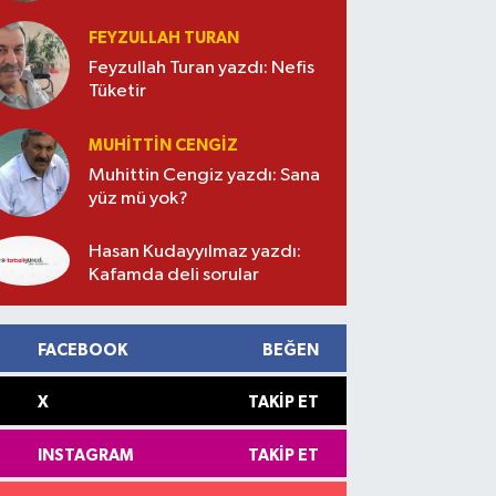
FEYZULLAH TURAN
Feyzullah Turan yazdı: Nefis
Tüketir
MUHITTIN CENGIZ
Muhittin Cengiz yazdı: Sana
yüz mü yok?
Hasan Kudayyılmaz yazdı:
Kafamda deli sorular
FACEBOOK
BEĞEN
X
TAKIP ET
INSTAGRAM
TAKIP ET