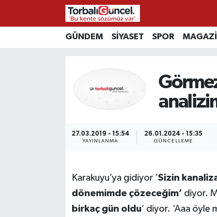
İzmir Nöbetçi Eczaneler
GÜNDEM
SİYASET
SPOR
MAGAZ
İzmir Hava Durumu
Görmez
İzmir Namaz Vakitleri
analizi
İzmir Trafik Yoğunluk Haritası
27.03.2019 - 15:54
26.01.2024 - 15:35
Süper Lig Puan Durumu ve Fikstür
YAYINLANMA
GÜNCELLEME
Tüm Manşetler
Karakuyu’ya gidiyor ‘
Sizin kanali
Son Dakika Haberleri
dönemimde çözeceğim’
diyor. M
birkaç gün oldu
’ diyor. ‘Aaa öyle
Haber Arşivi