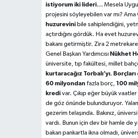
istiyorum iki lideri…
Mesela Uygur
projesini söyleyebilen var mı? Ama
huzurevini
bile sahiplendiğini, ye
açtırdığını gördük. Ha evet huzurevin
bakanı getirmiştir. Zira 2 metrekarel
Genel Başkan Yardımcısı
Nükhet H
üniversite, tıp fakültesi, millet ba
kurtaracağız Torbalı’yı. Borçlar
60 milyondan
fazla borç,
100 mi
kredi
var. Çıkıp eğer büyük vaatle
de göz önünde bulunduruyor. Yalan
gezerim telaşında. Bakınız, üniver
vardı. Bunun için dev bir hamle de 
bakan pankartla ikna olmadı, üniver