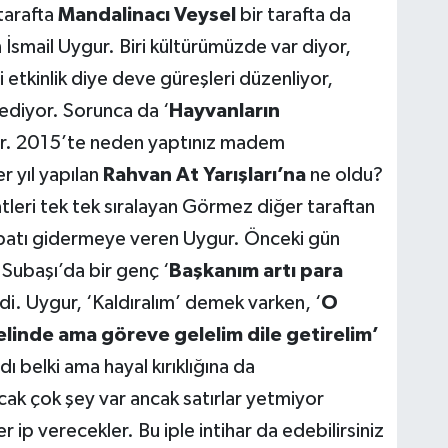
tarafta
Mandalinacı Veysel
bir tarafta da
n İsmail Uygur. Biri kültürümüzde var diyor,
etkinlik diye deve güreşleri düzenliyor,
 ediyor. Sorunca da ‘
Hayvanların
or. 2015’te neden yaptınız madem
r yıl yapılan
Rahvan At Yarışları’na
ne oldu?
leri tek tek sıralayan Görmez diğer taraftan
ribatı gidermeye veren Uygur. Önceki gün
Subaşı’da bir genç ‘
Başkanım artı para
i. Uygur, ‘Kaldıralım’ demek varken, ‘
O
elinde ama göreve gelelim dile getirelim’
 belki ama hayal kırıklığına da
ak çok şey var ancak satırlar yetmiyor
 ip verecekler. Bu iple intihar da edebilirsiniz