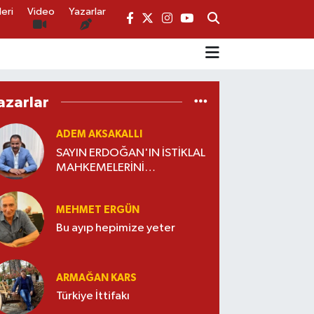
eri
Video
Yazarlar
azarlar
ADEM AKSAKALLI
SAYIN ERDOĞAN'IN İSTİKLAL
MAHKEMELERİNİ
KAPATMASI LAZIM
MEHMET ERGÜN
Bu ayıp hepimize yeter
ARMAĞAN KARS
Türkiye İttifakı