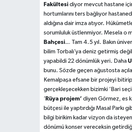
Fakültesi
diyor mevcut hastane için 
hortumlarını ters bağlıyor hastaned
aldığına dair imza atıyor. Hükümetle
sorumluluk üstlenmiyor. Mesela o m
Bahçesi
… Tam 4.5 yıl. Bakın ünive
bilim Torbalı’ya deniz getirmiş değil.
yapabildi 22 dönümlük yeri. Daha
U
bunu. Sözde geçen ağustosta açılac
Kemalpaşa efsane bir projeyi bitirip
gerçekleşecekken bizimki ‘Bari seçim
‘
Rüya projem’
diyen Görmez, es k
bütçesi ile yaptırdığı Masal Parkı gi
bilgi birikim kadar vizyon da isteyen
dönümü konser vereceksin getirdiğ