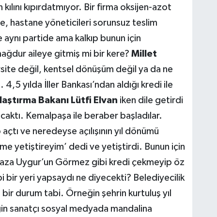
kılını kıpırdatmıyor. Bir firma oksijen-azot
e, hastane yöneticileri sorunsuz teslim
 aynı partide ama kalkıp bunun için
ağdur aileye gitmiş mi bir kere?
Millet
rsite değil, kentsel dönüşüm değil ya da ne
 4,5 yılda İller Bankası’ndan aldığı kredi ile
laştırma Bakanı Lütfi Elvan
iken dile getirdi
aktı. Kemalpaşa ile beraber başladılar.
 açtı ve neredeyse açılışının yıl dönümü
e yetiştireyim’ dedi ve yetiştirdi. Bunun için
aza Uygur’un Görmez gibi kredi çekmeyip öz
bi bir yeri yapsaydı ne diyecekti? Belediyecilik
 bir durum tabi. Örneğin şehrin kurtuluş yıl
in sanatçı sosyal medyada mandalina