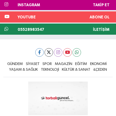
INSTAGRAM
TAKIP ET
YOUTUBE
ABONE OL
05528983547
İLETIŞIM
GÜNDEM
SİYASET
SPOR
MAGAZİN
EĞİTİM
EKONOMİ
YAŞAM & SAĞLIK
TEKNOLOJİ
KÜLTÜR & SANAT
iLÇEDEN