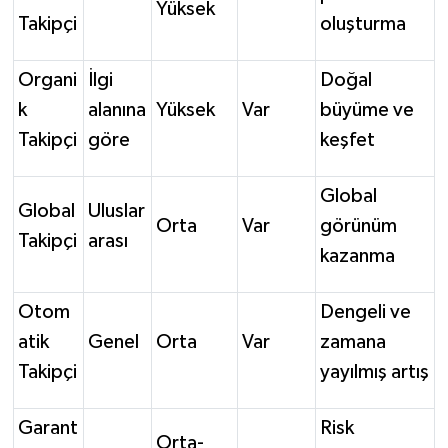
Yüksek
Takipçi
oluşturma
Organi
İlgi
Doğal
k
alanına
Yüksek
Var
büyüme ve
Takipçi
göre
keşfet
Global
Global
Uluslar
Orta
Var
görünüm
Takipçi
arası
kazanma
Otom
Dengeli ve
atik
Genel
Orta
Var
zamana
Takipçi
yayılmış artış
Garant
Risk
Orta-