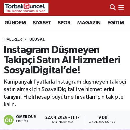
İzmir Nöbetçi Eczaneler
GÜNDEM
SİYASET
SPOR
MAGAZİN
EĞİTİM
İzmir Hava Durumu
HABERLER
ULUSAL
Instagram Düşmeyen
İzmir Namaz Vakitleri
Takipçi Satın Al Hizmetleri
İzmir Trafik Yoğunluk Haritası
SosyalDigital’de!
Süper Lig Puan Durumu ve Fikstür
Kampanyalı fiyatlarla Instagram düşmeyen takipçi
satın almak için SosyalDigital’i ve hizmetlerini
Tüm Manşetler
tanıyın! Hızlı hesap büyütme fırsatları için takipte
kalın.
Son Dakika Haberleri
ÖMER DUR
22.04.2026 - 11:17
9 DK
EDITÖR
YAYINLANMA
OKUNMA SÜRESI
Haber Arşivi