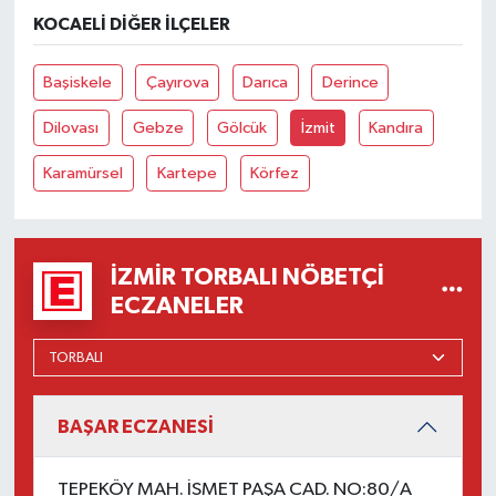
KOCAELI DIĞER İLÇELER
Başiskele
Çayırova
Darıca
Derince
Dilovası
Gebze
Gölcük
İzmit
Kandıra
Karamürsel
Kartepe
Körfez
İZMIR TORBALI NÖBETÇI
ECZANELER
BAŞAR ECZANESİ
TEPEKÖY MAH. İSMET PAŞA CAD. NO:80/A