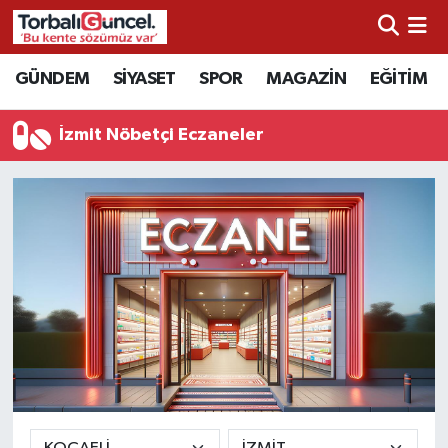
İzmir Nöbetçi Eczaneler
GÜNDEM
SİYASET
SPOR
MAGAZİN
EĞİTİM
İzmir Hava Durumu
İzmit Nöbetçi Eczaneler
İzmir Namaz Vakitleri
İzmir Trafik Yoğunluk Haritası
Süper Lig Puan Durumu ve Fikstür
Tüm Manşetler
Son Dakika Haberleri
Haber Arşivi