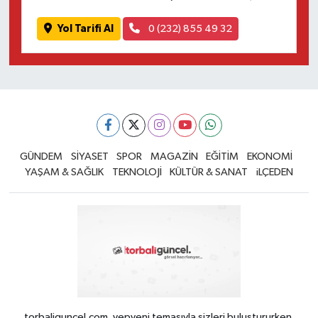
Yol Tarifi Al
0 (232) 855 49 32
GÜNDEM
SİYASET
SPOR
MAGAZİN
EĞİTİM
EKONOMİ
YAŞAM & SAĞLIK
TEKNOLOJİ
KÜLTÜR & SANAT
iLÇEDEN
torbaliguncel.com, yepyeni temasıyla sizleri buluştururken,