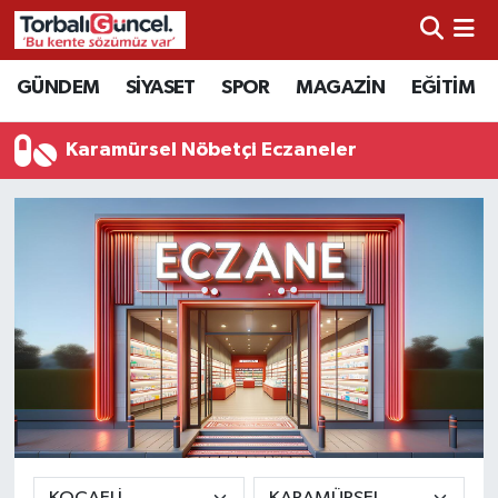
İzmir Nöbetçi Eczaneler
GÜNDEM
SİYASET
SPOR
MAGAZİN
EĞİTİM
İzmir Hava Durumu
Karamürsel Nöbetçi Eczaneler
İzmir Namaz Vakitleri
İzmir Trafik Yoğunluk Haritası
Süper Lig Puan Durumu ve Fikstür
Tüm Manşetler
Son Dakika Haberleri
Haber Arşivi