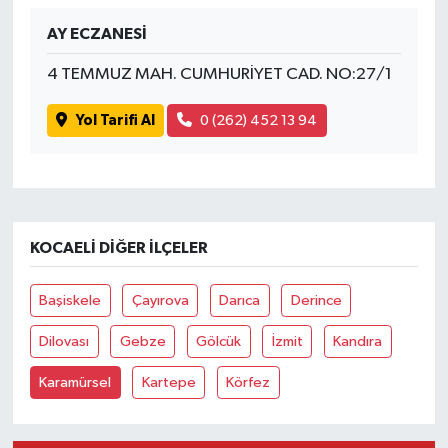
AY ECZANESİ
4 TEMMUZ MAH. CUMHURİYET CAD. NO:27/1
Yol Tarifi Al
0 (262) 452 13 94
KOCAELI DIĞER İLÇELER
Başiskele
Çayırova
Darıca
Derince
Dilovası
Gebze
Gölcük
İzmit
Kandıra
Karamürsel
Kartepe
Körfez