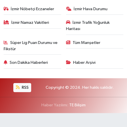
İzmir Nöbetçi Eczaneler
İzmir Hava Durumu
İzmir Namaz Vakitleri
İzmir Trafik Yoğunluk
Haritası
Süper Lig Puan Durumu ve
Tüm Manşetler
Fikstür
Son Dakika Haberleri
Haber Arşivi
RSS
Copyright © 2024. Her hakkı saklıdır.
Haber Yazılımı:
TE Bilişim