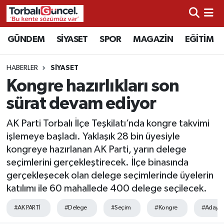
İzmir Nöbetçi Eczaneler
GÜNDEM
SİYASET
SPOR
MAGAZİN
EĞİTİM
İzmir Hava Durumu
HABERLER
SİYASET
Kongre hazırlıkları son
İzmir Namaz Vakitleri
sürat devam ediyor
İzmir Trafik Yoğunluk Haritası
AK Parti Torbalı İlçe Teşkilatı’nda kongre takvimi
işlemeye başladı. Yaklaşık 28 bin üyesiyle
Süper Lig Puan Durumu ve Fikstür
kongreye hazırlanan AK Parti, yarın delege
seçimlerini gerçekleştirecek. İlçe binasında
Tüm Manşetler
gerçekleşecek olan delege seçimlerinde üyelerin
katılımı ile 60 mahallede 400 delege seçilecek.
Son Dakika Haberleri
#AK PARTİ
#Delege
#Seçim
#Kongre
#Aday
Haber Arşivi