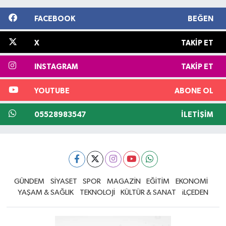
FACEBOOK
BEĞEN
X
TAKIP ET
INSTAGRAM
TAKIP ET
YOUTUBE
ABONE OL
05528983547
İLETIŞIM
GÜNDEM
SİYASET
SPOR
MAGAZİN
EĞİTİM
EKONOMİ
YAŞAM & SAĞLIK
TEKNOLOJİ
KÜLTÜR & SANAT
iLÇEDEN