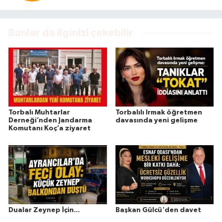
Bunlar da ilginizi çekebilir
Torbalı Muhtarlar
Torbalılı Irmak öğretmen
Derneği’nden Jandarma
davasında yeni gelişme
Komutanı Koç’a ziyaret
Dualar Zeynep İçin...
Başkan Gülcü'den davet