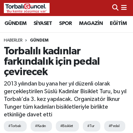
İzmir Nöbetçi Eczaneler
GÜNDEM
SİYASET
SPOR
MAGAZİN
EĞİTİM
İzmir Hava Durumu
HABERLER
GÜNDEM
Torbalılı kadınlar
İzmir Namaz Vakitleri
farkındalık için pedal
İzmir Trafik Yoğunluk Haritası
çevirecek
Süper Lig Puan Durumu ve Fikstür
2013 yılından bu yana her yıl düzenli olarak
gerçekleştirilen Süslü Kadınlar Bisiklet Turu, bu yıl
Tüm Manşetler
Torbalı’da 3. kez yapılacak. Organizatör İlknur
Tunger tüm kadınları bisikletleriyle birlikte
Son Dakika Haberleri
etkinliğe davet etti
#Torbalı
#Kadın
#Bisiklet
#Tur
#Pedal
Haber Arşivi