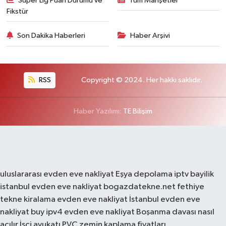
Süper Lig Puan Durumu ve
Tüm Manşetler
Fikstür
Son Dakika Haberleri
Haber Arşivi
RSS
Copyright © 2024. Her hakkı saklıdır.
Haber Yazılımı:
TE Bilişim
uluslararası evden eve nakliyat
Eşya depolama
iptv bayilik
istanbul evden eve nakliyat
bogazdatekne.net
fethiye
tekne kiralama
evden eve nakliyat
İstanbul evden eve
nakliyat
buy ipv4
evden eve nakliyat
Boşanma davası nasıl
açılır
İşçi avukatı
PVC zemin kaplama fiyatları