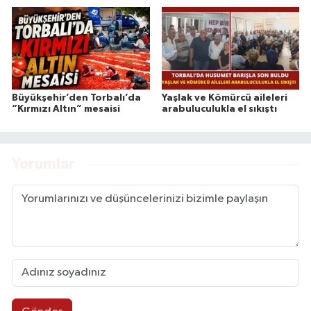
Büyükşehir’den Torbalı’da
Yaşlak ve Kömürcü aileleri
“Kırmızı Altın” mesaisi
arabuluculukla el sıkıştı
Yorumlar