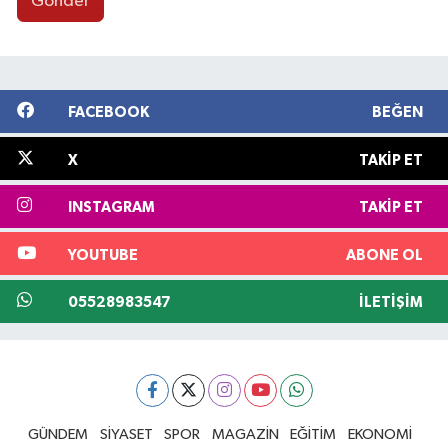
Gönder
FACEBOOK
BEĞEN
X
TAKIP ET
INSTAGRAM
TAKIP ET
YOUTUBE
ABONE OL
05528983547
İLETIŞIM
GÜNDEM
SİYASET
SPOR
MAGAZİN
EĞİTİM
EKONOMİ