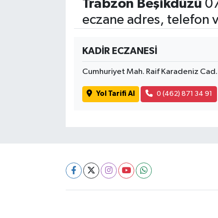
Trabzon Beşikdüzü
07
eczane adres, telefon 
KADİR ECZANESİ
Cumhuriyet Mah. Raif Karadeniz Cad
Yol Tarifi Al
0 (462) 871 34 91