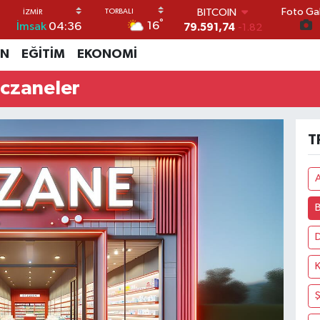
Foto Gal
BITCOIN
°
16
İmsak
04:36
79.591,74
-1.82
DOLAR
İN
EĞİTİM
EKONOMİ
45,43620
0.02
EURO
czaneler
53,38690
0.19
STERLİN
61,60380
0.18
G.ALTIN
T
6862,09000
0.19
BİST100
14.598,00
0
Ş