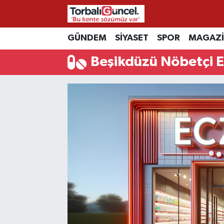
İzmir Nöbetçi Eczaneler
GÜNDEM
SİYASET
SPOR
MAGAZ
Beşikdüzü Nöbetçi E
İzmir Hava Durumu
İzmir Namaz Vakitleri
İzmir Trafik Yoğunluk Haritası
Süper Lig Puan Durumu ve Fikstür
Tüm Manşetler
Son Dakika Haberleri
Haber Arşivi