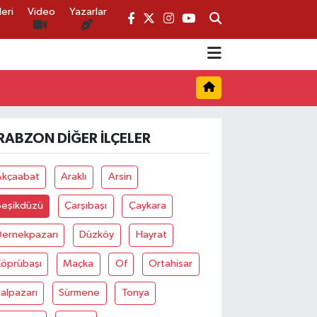
eri
Video
Yazarlar
RABZON DIĞER İLÇELER
Akçaabat
Araklı
Arsin
Beşikdüzü
Çarşıbaşı
Çaykara
Dernekpazarı
Düzköy
Hayrat
Köprübaşı
Maçka
Of
Ortahisar
alpazarı
Sürmene
Tonya