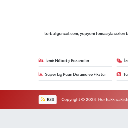
torbaliguncel.com, yepyeni temasıyla sizleri b
İzmir Nöbetçi Eczaneler
İ
Süper Lig Puan Durumu ve Fikstür
Tü
RSS
Copyright © 2024. Her hakkı saklıdı