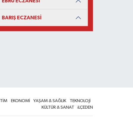
EBRU ECZANESİ
BARIŞ ECZANESİ
İTİM
EKONOMİ
YAŞAM & SAĞLIK
TEKNOLOJİ
KÜLTÜR & SANAT
iLÇEDEN