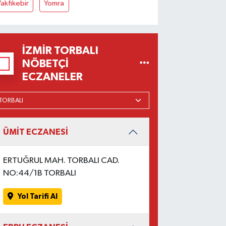
akfıkebir
Yomra
İZMIR TORBALI
NÖBETÇI
ECZANELER
ÜMİT ECZANESİ
ERTUĞRUL MAH. TORBALI CAD.
NO:44/1B TORBALI
Yol Tarifi Al