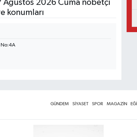
 Ağustos 2026 Cuma nöbetçi
ve konumları
. No:4A
GÜNDEM
SİYASET
SPOR
MAGAZİN
EĞ