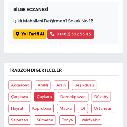
BİLGE ECZANESİ
Işıklı Mahallesi Değirmen1 Sokak No:1B
Yol Tarifi Al
0 (462) 502 55 45
TRABZON DIĞER İLÇELER
Akçaabat
Araklı
Arsin
Beşikdüzü
Çarşıbaşı
Çaykara
Dernekpazarı
Düzköy
Hayrat
Köprübaşı
Maçka
Of
Ortahisar
Şalpazarı
Sürmene
Tonya
Vakfıkebir