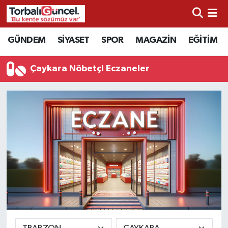
İzmir Nöbetçi Eczaneler
GÜNDEM
SİYASET
SPOR
MAGAZİN
EĞİTİM
İzmir Hava Durumu
Çaykara Nöbetçi Eczaneler
İzmir Namaz Vakitleri
İzmir Trafik Yoğunluk Haritası
Süper Lig Puan Durumu ve Fikstür
Tüm Manşetler
Son Dakika Haberleri
Haber Arşivi