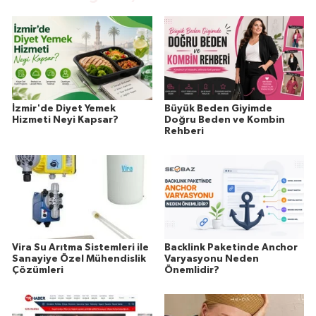
İzmir'de Diyet Yemek
Büyük Beden Giyimde
Hizmeti Neyi Kapsar?
Doğru Beden ve Kombin
Rehberi
Vira Su Arıtma Sistemleri ile
Backlink Paketinde Anchor
Sanayiye Özel Mühendislik
Varyasyonu Neden
Çözümleri
Önemlidir?