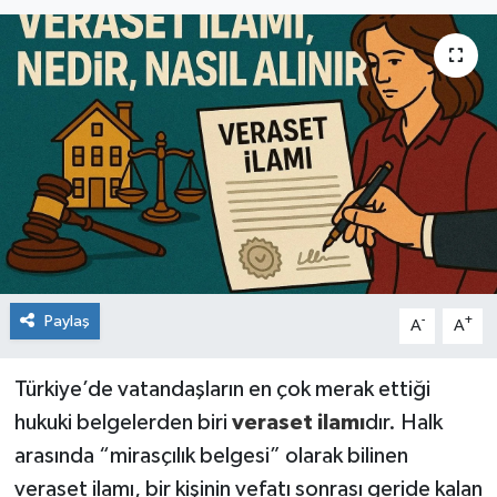
Paylaş
-
+
A
A
Türkiye’de vatandaşların en çok merak ettiği
hukuki belgelerden biri
veraset ilamı
dır. Halk
arasında “mirasçılık belgesi” olarak bilinen
veraset ilamı, bir kişinin vefatı sonrası geride kalan