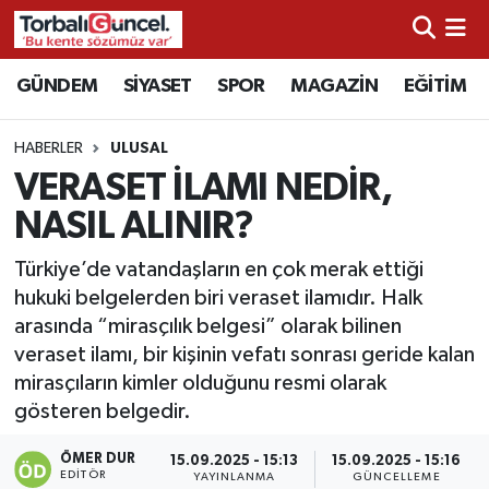
İzmir Nöbetçi Eczaneler
GÜNDEM
SİYASET
SPOR
MAGAZİN
EĞİTİM
İzmir Hava Durumu
HABERLER
ULUSAL
VERASET İLAMI NEDİR,
İzmir Namaz Vakitleri
NASIL ALINIR?
İzmir Trafik Yoğunluk Haritası
Türkiye’de vatandaşların en çok merak ettiği
hukuki belgelerden biri veraset ilamıdır. Halk
Süper Lig Puan Durumu ve Fikstür
arasında “mirasçılık belgesi” olarak bilinen
veraset ilamı, bir kişinin vefatı sonrası geride kalan
Tüm Manşetler
mirasçıların kimler olduğunu resmi olarak
gösteren belgedir.
Son Dakika Haberleri
ÖMER DUR
15.09.2025 - 15:13
15.09.2025 - 15:16
Haber Arşivi
EDITÖR
YAYINLANMA
GÜNCELLEME