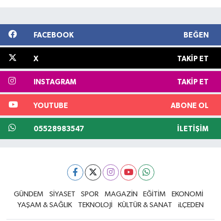
FACEBOOK
BEĞEN
X
TAKIP ET
INSTAGRAM
TAKIP ET
YOUTUBE
ABONE OL
05528983547
İLETIŞIM
GÜNDEM
SİYASET
SPOR
MAGAZİN
EĞİTİM
EKONOMİ
YAŞAM & SAĞLIK
TEKNOLOJİ
KÜLTÜR & SANAT
iLÇEDEN