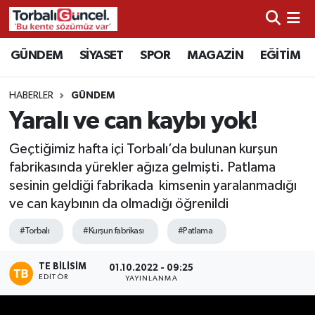
İzmir Nöbetçi Eczaneler
GÜNDEM
SİYASET
SPOR
MAGAZİN
EĞİTİM
İzmir Hava Durumu
HABERLER
GÜNDEM
Yaralı ve can kaybı yok!
İzmir Namaz Vakitleri
Geçtiğimiz hafta içi Torbalı’da bulunan kurşun
İzmir Trafik Yoğunluk Haritası
fabrikasında yürekler ağıza gelmişti. Patlama
sesinin geldiği fabrikada kimsenin yaralanmadığı
Süper Lig Puan Durumu ve Fikstür
ve can kaybının da olmadığı öğrenildi
Tüm Manşetler
#Torbalı
#Kurşun fabrikası
#Patlama
TE BILISIM
Son Dakika Haberleri
01.10.2022 - 09:25
EDITÖR
YAYINLANMA
Haber Arşivi