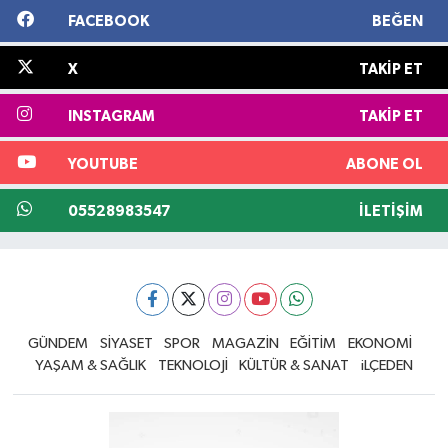
FACEBOOK
BEĞEN
X
TAKIP ET
INSTAGRAM
TAKIP ET
YOUTUBE
ABONE OL
05528983547
İLETIŞIM
GÜNDEM
SİYASET
SPOR
MAGAZİN
EĞİTİM
EKONOMİ
YAŞAM & SAĞLIK
TEKNOLOJİ
KÜLTÜR & SANAT
iLÇEDEN