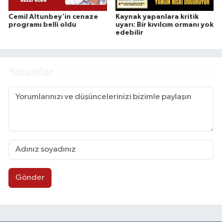
Cemil Altunbey'in cenaze
Kaynak yapanlara kritik
programı belli oldu
uyarı: Bir kıvılcım ormanı yok
edebilir
Yorumlar
Gönder