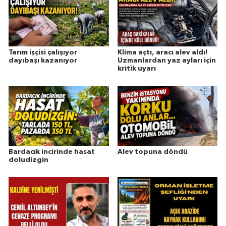
Tarım işçisi çalışıyor
Klima açtı, aracı alev aldı!
dayıbaşı kazanıyor
Uzmanlardan yaz ayları için
kritik uyarı
Bardacık incirinde hasat
Alev topuna döndü
doludizgin