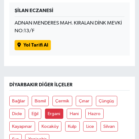
ŞİLAN ECZANESİ
ADNAN MENDERES MAH. KIRALAN DİNK MEVKİ
NO:13/F
Yol Tarifi Al
DIYARBAKIR DIĞER İLÇELER
Bağlar
Bismil
Çermik
Çınar
Çüngüş
Dicle
Eğil
Ergani
Hani
Hazro
Kayapınar
Kocaköy
Kulp
Lice
Silvan