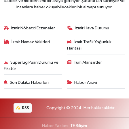
sadelik ve modernizmi bir araya getiriyor. Şatafattan kaçınıyor ve
insanlara haber okuyabilecekleri bir altyapı sunuyor.
İzmir Nöbetçi Eczaneler
İzmir Hava Durumu
İzmir Namaz Vakitleri
İzmir Trafik Yoğunluk
Haritası
Süper Lig Puan Durumu ve
Tüm Manşetler
Fikstür
Son Dakika Haberleri
Haber Arşivi
RSS
Copyright © 2024. Her hakkı saklıdır.
Haber Yazılımı:
TE Bilişim