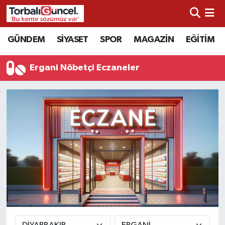
İzmir Nöbetçi Eczaneler
GÜNDEM
SİYASET
SPOR
MAGAZİN
EĞİTİM
İzmir Hava Durumu
Ergani Nöbetçi Eczaneler
İzmir Namaz Vakitleri
İzmir Trafik Yoğunluk Haritası
Süper Lig Puan Durumu ve Fikstür
Tüm Manşetler
Son Dakika Haberleri
Haber Arşivi