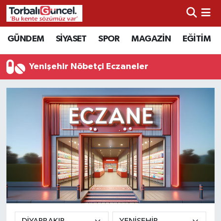
İzmir Nöbetçi Eczaneler
GÜNDEM
SİYASET
SPOR
MAGAZİN
EĞİTİM
İzmir Hava Durumu
Yenişehir Nöbetçi Eczaneler
İzmir Namaz Vakitleri
İzmir Trafik Yoğunluk Haritası
Süper Lig Puan Durumu ve Fikstür
Tüm Manşetler
Son Dakika Haberleri
Haber Arşivi