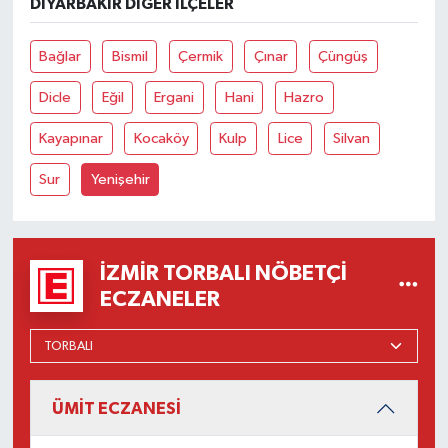
DIYARBAKIR DIĞER İLÇELER
Bağlar
Bismil
Çermik
Çınar
Çüngüş
Dicle
Eğil
Ergani
Hani
Hazro
Kayapınar
Kocaköy
Kulp
Lice
Silvan
Sur
Yenişehir
İZMIR TORBALI NÖBETÇI
ECZANELER
ÜMİT ECZANESİ