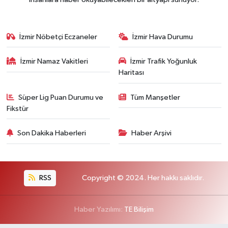
İzmir Nöbetçi Eczaneler
İzmir Hava Durumu
İzmir Namaz Vakitleri
İzmir Trafik Yoğunluk
Haritası
Süper Lig Puan Durumu ve
Tüm Manşetler
Fikstür
Son Dakika Haberleri
Haber Arşivi
RSS
Copyright © 2024. Her hakkı saklıdır.
Haber Yazılımı:
TE Bilişim