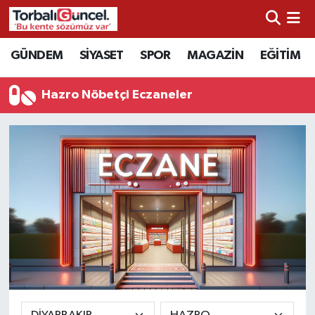
İzmir Nöbetçi Eczaneler
GÜNDEM
SİYASET
SPOR
MAGAZİN
EĞİTİM
İzmir Hava Durumu
Hazro Nöbetçi Eczaneler
İzmir Namaz Vakitleri
İzmir Trafik Yoğunluk Haritası
Süper Lig Puan Durumu ve Fikstür
Tüm Manşetler
Son Dakika Haberleri
Haber Arşivi