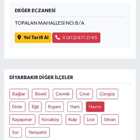
DEĞER ECZANESİ
TOPALAN MAHALLESİ NO:8/A
Yol Tarifi Al
0 (412) 671 21 65
DIYARBAKIR DIĞER İLÇELER
Bağlar
Bismil
Çermik
Çınar
Çüngüş
Dicle
Eğil
Ergani
Hani
Hazro
Kayapınar
Kocaköy
Kulp
Lice
Silvan
Sur
Yenişehir