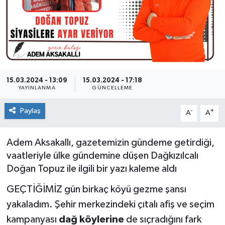
15.03.2024 - 13:09
15.03.2024 - 17:18
YAYINLANMA
GÜNCELLEME
Paylaş
-
+
A
A
Adem Aksakallı, gazetemizin gündeme getirdiği,
vaatleriyle ülke gündemine düşen Dağkızılcalı
Doğan Topuz ile ilgili bir yazı kaleme aldı
GEÇTİĞİMİZ gün birkaç köyü gezme şansı
yakaladım. Şehir merkezindeki çıtalı afiş ve seçim
kampanyası
dağ köylerine
de sıçradığını fark