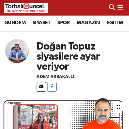
İzmir Nöbetçi Eczaneler
GÜNDEM
SİYASET
SPOR
MAGAZİN
EĞİTİM
İzmir Hava Durumu
Doğan Topuz
İzmir Namaz Vakitleri
siyasilere ayar
veriyor
İzmir Trafik Yoğunluk Haritası
ADEM AKSAKALLI
Süper Lig Puan Durumu ve Fikstür
Tüm Manşetler
Son Dakika Haberleri
Haber Arşivi