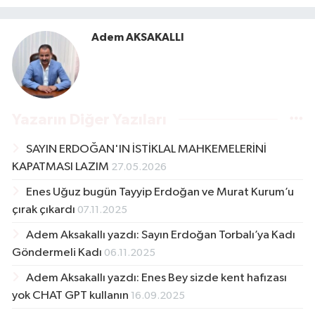
Adem AKSAKALLI
Yazarın Diğer Yazıları
SAYIN ERDOĞAN'IN İSTİKLAL MAHKEMELERİNİ
KAPATMASI LAZIM
27.05.2026
Enes Uğuz bugün Tayyip Erdoğan ve Murat Kurum’u
çırak çıkardı
07.11.2025
Adem Aksakallı yazdı: Sayın Erdoğan Torbalı’ya Kadı
Göndermeli Kadı
06.11.2025
Adem Aksakallı yazdı: Enes Bey sizde kent hafızası
yok CHAT GPT kullanın
16.09.2025