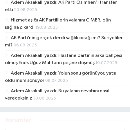
Adem Aksakallı yazdı: AK Parti Osimhen'i transfer
etti
20.08.2025
Hizmet aşığı AK Partililerin yalanını CİMER, gün
ışığına çıkardı
19.08.2025
AK Parti’nin gerçek derdi sağlık ocağı mı? Suriyeliler
mi?
06.08.2025
Adem Aksakallı yazdı: Hastane partinin arka bahçesi
olmuş Enes Uğuz Muhtarın peşine düşmüş
10.07.2025
Adem Aksakallı yazdı: Yolun sonu görünüyor, yatsı
oldu mum sönüyor
08.07.2025
Adem Aksakallı yazdı: Bu yalanın cevabını nasıl
vereceksiniz
30.06.2025
Yorumlar