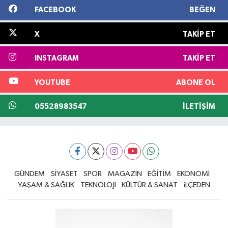
FACEBOOK
BEĞEN
X
TAKIP ET
INSTAGRAM
TAKIP ET
YOUTUBE
ABONE OL
05528983547
İLETIŞIM
GÜNDEM
SİYASET
SPOR
MAGAZİN
EĞİTİM
EKONOMİ
YAŞAM & SAĞLIK
TEKNOLOJİ
KÜLTÜR & SANAT
iLÇEDEN