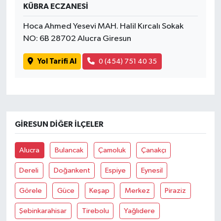
KÜBRA ECZANESİ
Hoca Ahmed Yesevi MAH. Halil Kırcalı Sokak
NO: 6B 28702 Alucra Giresun
Yol Tarifi Al
0 (454) 751 40 35
GIRESUN DIĞER İLÇELER
Alucra
Bulancak
Çamoluk
Çanakçı
Dereli
Doğankent
Espiye
Eynesil
Görele
Güce
Keşap
Merkez
Piraziz
Şebinkarahisar
Tirebolu
Yağlıdere