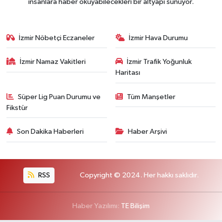
insanlara haber okuyabilecekleri bir altyapı sunuyor.
İzmir Nöbetçi Eczaneler
İzmir Hava Durumu
İzmir Namaz Vakitleri
İzmir Trafik Yoğunluk
Haritası
Süper Lig Puan Durumu ve
Tüm Manşetler
Fikstür
Son Dakika Haberleri
Haber Arşivi
RSS
Copyright © 2024. Her hakkı saklıdır.
Haber Yazılımı:
TE Bilişim