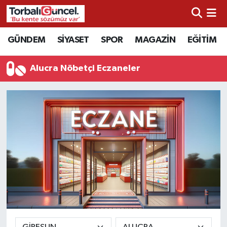
İzmir Nöbetçi Eczaneler
GÜNDEM
SİYASET
SPOR
MAGAZİN
EĞİTİM
İzmir Hava Durumu
Alucra Nöbetçi Eczaneler
İzmir Namaz Vakitleri
İzmir Trafik Yoğunluk Haritası
Süper Lig Puan Durumu ve Fikstür
Tüm Manşetler
Son Dakika Haberleri
Haber Arşivi