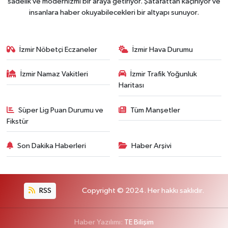
sadelik ve modernizmi bir araya getiriyor. Şatafattan kaçınıyor ve
insanlara haber okuyabilecekleri bir altyapı sunuyor.
İzmir Nöbetçi Eczaneler
İzmir Hava Durumu
İzmir Namaz Vakitleri
İzmir Trafik Yoğunluk
Haritası
Süper Lig Puan Durumu ve
Tüm Manşetler
Fikstür
Son Dakika Haberleri
Haber Arşivi
RSS
Copyright © 2024. Her hakkı saklıdır.
Haber Yazılımı:
TE Bilişim