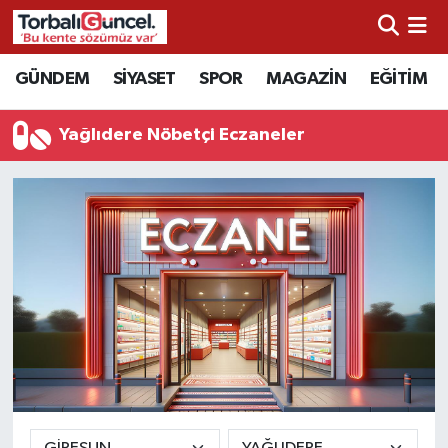
İzmir Nöbetçi Eczaneler
GÜNDEM
SİYASET
SPOR
MAGAZİN
EĞİTİM
İzmir Hava Durumu
Yağlıdere Nöbetçi Eczaneler
İzmir Namaz Vakitleri
İzmir Trafik Yoğunluk Haritası
Süper Lig Puan Durumu ve Fikstür
Tüm Manşetler
Son Dakika Haberleri
Haber Arşivi