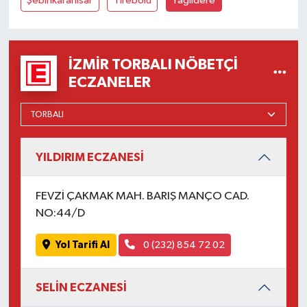
Şebinkarahisar
Tirebolu
Yağlıdere
İZMIR TORBALI NÖBETÇI
ECZANELER
YILDIRIM ECZANESİ
FEVZİ ÇAKMAK MAH. BARIŞ MANÇO CAD.
NO:44/D
Yol Tarifi Al
0 (232) 854 72 02
SELİN ECZANESİ