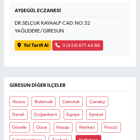
AYŞEGÜL ECZANESİ
DR.SELÇUK KAYAALP CAD. NO:32
YAĞLIDERE/GİRESUN
Yol Tarifi Al
0 (454) 671 44 88
GIRESUN DIĞER İLÇELER
Alucra
Bulancak
Çamoluk
Çanakçı
Dereli
Doğankent
Espiye
Eynesil
Görele
Güce
Keşap
Merkez
Piraziz