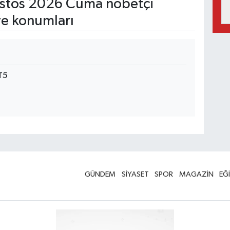
stos 2026 Cuma nöbetçi
ve konumları
T5
GÜNDEM
SİYASET
SPOR
MAGAZİN
EĞ