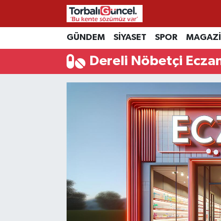
İzmir Nöbetçi Eczaneler
GÜNDEM
SİYASET
SPOR
MAGAZ
Dereli Nöbetçi Ecza
İzmir Hava Durumu
İzmir Namaz Vakitleri
İzmir Trafik Yoğunluk Haritası
Süper Lig Puan Durumu ve Fikstür
Tüm Manşetler
Son Dakika Haberleri
Haber Arşivi