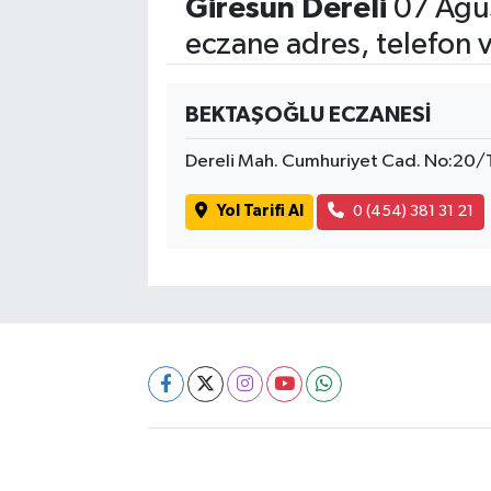
Giresun Dereli
07 Ağu
eczane adres, telefon 
BEKTAŞOĞLU ECZANESİ
Dereli Mah. Cumhuriyet Cad. No:20/
Yol Tarifi Al
0 (454) 381 31 21