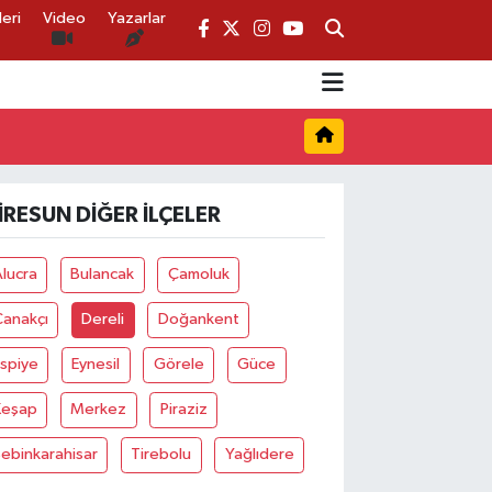
eri
Video
Yazarlar
IRESUN DIĞER İLÇELER
lucra
Bulancak
Çamoluk
Çanakçı
Dereli
Doğankent
spiye
Eynesil
Görele
Güce
Keşap
Merkez
Piraziz
ebinkarahisar
Tirebolu
Yağlıdere