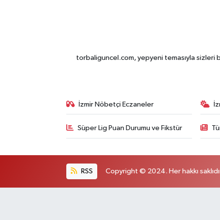
torbaliguncel.com, yepyeni temasıyla sizleri b
İzmir Nöbetçi Eczaneler
İ
Süper Lig Puan Durumu ve Fikstür
Tü
RSS
Copyright © 2024. Her hakkı saklıdı