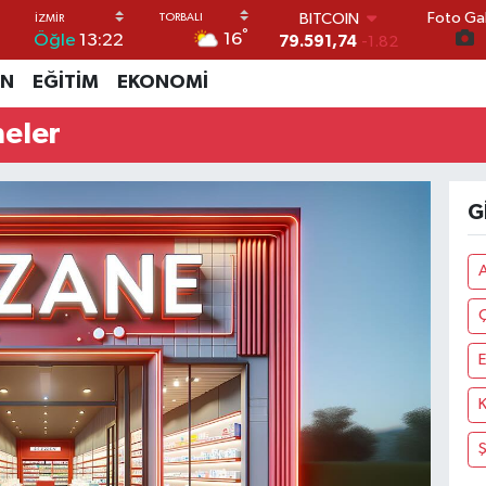
Foto Gal
BITCOIN
°
16
Öğle
13:22
79.591,74
-1.82
DOLAR
İN
EĞİTİM
EKONOMİ
45,43620
0.02
EURO
neler
53,38690
0.19
STERLİN
61,60380
0.18
G.ALTIN
G
6862,09000
0.19
BİST100
14.598,00
0
A
E
Ş