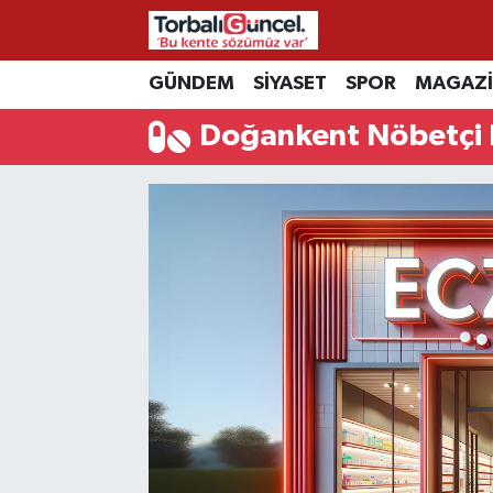
İzmir Nöbetçi Eczaneler
GÜNDEM
SİYASET
SPOR
MAGAZ
Doğankent Nöbetçi 
İzmir Hava Durumu
İzmir Namaz Vakitleri
İzmir Trafik Yoğunluk Haritası
Süper Lig Puan Durumu ve Fikstür
Tüm Manşetler
Son Dakika Haberleri
Haber Arşivi