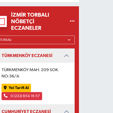
İZMIR TORBALI
NÖBETÇI
ECZANELER
TÜRKMENKÖY ECZANESİ
TÜRKMENKÖY MAH. 209 SOK.
NO:36/A
Yol Tarifi Al
0 (232) 854 16 57
CUMHURİYET ECZANESİ