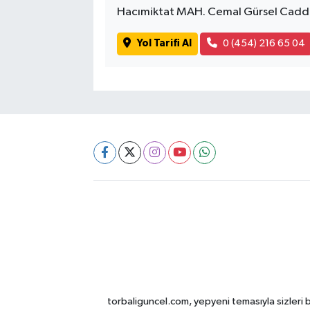
Hacımiktat MAH. Cemal Gürsel Cadd
Yol Tarifi Al
0 (454) 216 65 04
torbaliguncel.com, yepyeni temasıyla sizleri b