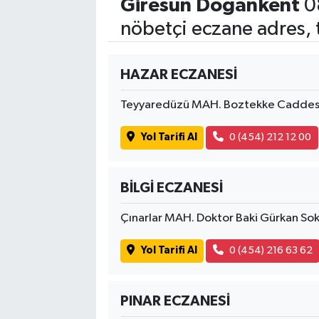
Giresun Doğankent
0
nöbetçi eczane adres, 
HAZAR ECZANESİ
Teyyaredüzü MAH. Boztekke Caddesi
Yol Tarifi Al
0 (454) 212 12 00
BİLGİ ECZANESİ
Çınarlar MAH. Doktor Baki Gürkan S
Yol Tarifi Al
0 (454) 216 63 62
PINAR ECZANESİ