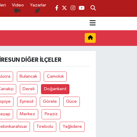
eri
Video
Yazarlar
IRESUN DIĞER İLÇELER
lucra
Bulancak
Çamoluk
Çanakçı
Dereli
Doğankent
spiye
Eynesil
Görele
Güce
Keşap
Merkez
Piraziz
ebinkarahisar
Tirebolu
Yağlıdere