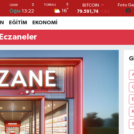
BITCOIN
Foto Gal
°
79.591,74
-1.82
16
Öğle
13:22
DOLAR
İN
EĞİTİM
EKONOMİ
45,43620
0.02
EURO
Eczaneler
53,38690
0.19
STERLİN
61,60380
0.18
G.ALTIN
G
6862,09000
0.19
BİST100
14.598,00
0
A
E
Ş