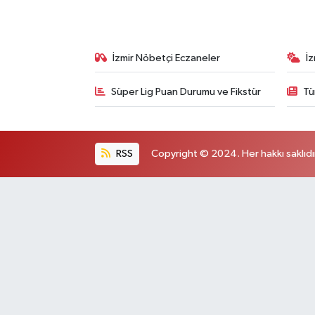
İzmir Nöbetçi Eczaneler
İ
Süper Lig Puan Durumu ve Fikstür
Tü
RSS
Copyright © 2024. Her hakkı saklıdı