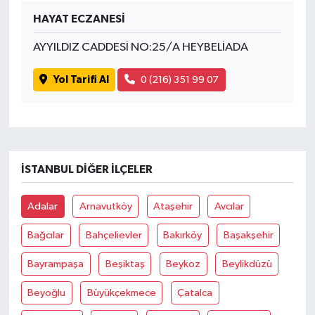
HAYAT ECZANESİ
AYYILDIZ CADDESİ NO:25/A HEYBELİADA
Yol Tarifi Al
0 (216) 351 99 07
İSTANBUL DIĞER İLÇELER
Adalar
Arnavutköy
Ataşehir
Avcılar
Bağcılar
Bahçelievler
Bakırköy
Başakşehir
Bayrampaşa
Beşiktaş
Beykoz
Beylikdüzü
Beyoğlu
Büyükçekmece
Çatalca