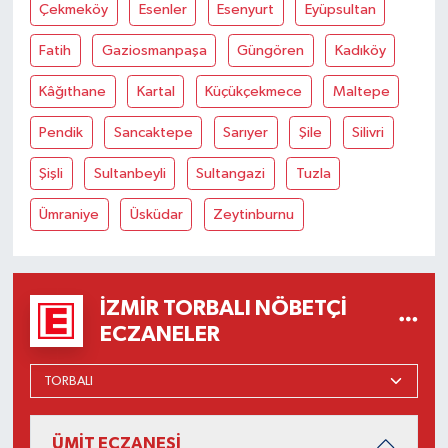
Çekmeköy
Esenler
Esenyurt
Eyüpsultan
Fatih
Gaziosmanpaşa
Güngören
Kadıköy
Kâğıthane
Kartal
Küçükçekmece
Maltepe
Pendik
Sancaktepe
Sarıyer
Şile
Silivri
Şişli
Sultanbeyli
Sultangazi
Tuzla
Ümraniye
Üsküdar
Zeytinburnu
İZMIR TORBALI NÖBETÇI
ECZANELER
ÜMİT ECZANESİ