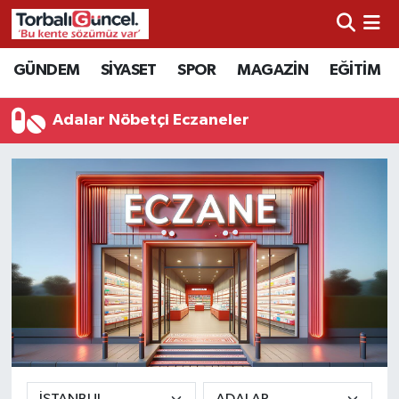
İzmir Nöbetçi Eczaneler
GÜNDEM
SİYASET
SPOR
MAGAZİN
EĞİTİM
İzmir Hava Durumu
Adalar Nöbetçi Eczaneler
İzmir Namaz Vakitleri
İzmir Trafik Yoğunluk Haritası
Süper Lig Puan Durumu ve Fikstür
Tüm Manşetler
Son Dakika Haberleri
Haber Arşivi